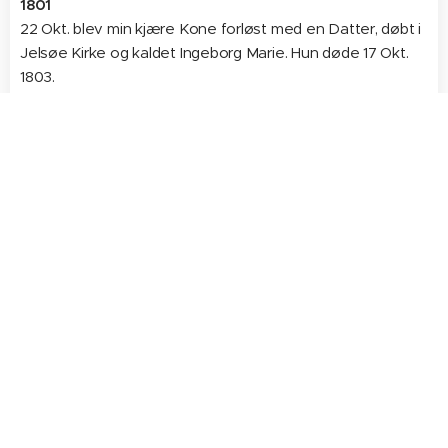
1801
22 Okt. blev min kjære Kone forløst med en Datter, døbt i
Jelsøe Kirke og kaldet Ingeborg Marie. Hun døde 17 Okt.
1803.
1803
1 Januarii blev min kjære Kone forløst med en Datter, døbt
i Jelsøe Kirke og kaldet Dortha Magreta.
1807
17 April blev min kjære Kone forløst med en Datter kaldet
Pauline, om Middagen Kl. 121/2.
1808
21 Dec erholdt jeg kongelig allernaadigst Kaldsbrev at
være Sogneprest for Tønsberg Menighed i Aggerhus Stift.
- Men Krigen som nu nylig var udbrudt aarsagede tilligmed
min Kones dødelige
Sygdom, at jer allerunderdanigst frabad mig dette Kald.