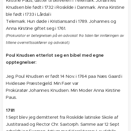
Kirstine Paus, datter til skriveren i Telemark. Johannes
Knudsen ble født i 1732 i Roskilde i Danmark. Anna Kirstine
ble født i 1733 i Lårdal i
Telemark. Hun døde i Kristiansand i 1789. Johannes og
Anna Kirstine giftet seg i 1761.
(Prokurator er betegnelsen på en advokat fra tiden før innføringen av
titlene overrettssakfører og advokat).
Poul Knudsen etterlot seg en bibel med egne
opptegnelser:
Jeg, Poul Knudsen er født 14 Nov. i 1764 paa Næs Gaard i
Hvidesøe Præstegjeld. Min Faer var
Proküratør Johannes Knudsen. Min Moder Anna Kirstine
Paus.
1781
1 Sept blev jeg demitteret fra Roskilde latinske Skole af
Justitsraad og Rector Chr. Saxtorph. Samme aar 12 Sept