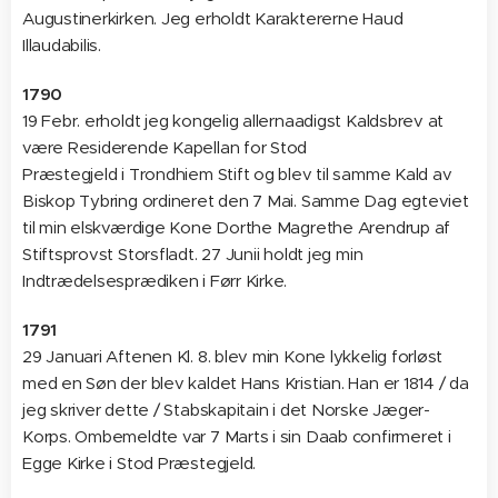
Augustinerkirken. Jeg erholdt Karaktererne Haud
Illaudabilis.
1790
19 Febr. erholdt jeg kongelig allernaadigst Kaldsbrev at
være Residerende Kapellan for Stod
Præstegjeld i Trondhiem Stift og blev til samme Kald av
Biskop Tybring ordineret den 7 Mai. Samme Dag egteviet
til min elskværdige Kone Dorthe Magrethe Arendrup af
Stiftsprovst Storsfladt. 27 Junii holdt jeg min
Indtrædelsesprædiken i Førr Kirke.
1791
29 Januari Aftenen Kl. 8. blev min Kone lykkelig forløst
med en Søn der blev kaldet Hans Kristian. Han er 1814 / da
jeg skriver dette / Stabskapitain i det Norske Jæger-
Korps. Ombemeldte var 7 Marts i sin Daab confirmeret i
Egge Kirke i Stod Præstegjeld.