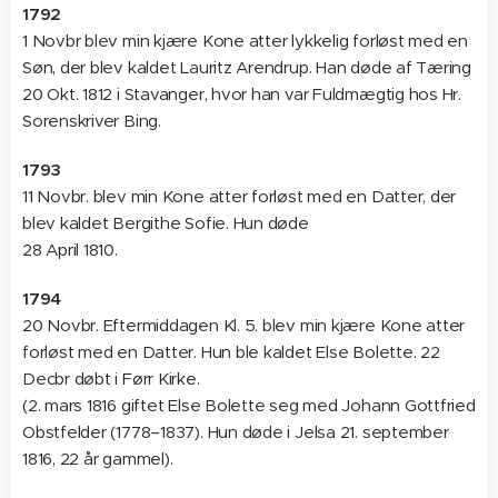
1792
1 Novbr blev min kjære Kone atter lykkelig forløst med en
Søn, der blev kaldet Lauritz Arendrup. Han døde af Tæring
20 Okt. 1812 i Stavanger, hvor han var Fuldmægtig hos Hr.
Sorenskriver Bing.
1793
11 Novbr. blev min Kone atter forløst med en Datter, der
blev kaldet Bergithe Sofie. Hun døde
28 April 1810.
1794
20 Novbr. Eftermiddagen Kl. 5. blev min kjære Kone atter
forløst med en Datter. Hun ble kaldet Else Bolette. 22
Decbr døbt i Førr Kirke.
(2. mars 1816 giftet Else Bolette seg med Johann Gottfried
Obstfelder (1778–1837). Hun døde i Jelsa 21. september
1816, 22 år gammel).