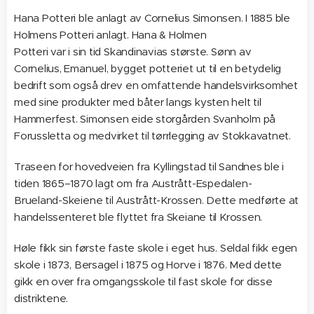
Hana Potteri ble anlagt av Cornelius Simonsen. I 1885 ble
Holmens Potteri anlagt. Hana & Holmen
Potteri var i sin tid Skandinavias største. Sønn av
Cornelius, Emanuel, bygget potteriet ut til en betydelig
bedrift som også drev en omfattende handelsvirksomhet
med sine produkter med båter langs kysten helt til
Hammerfest. Simonsen eide storgården Svanholm på
Forussletta og medvirket til tørrlegging av Stokkavatnet.
Traseen for hovedveien fra Kyllingstad til Sandnes ble i
tiden 1865–1870 lagt om fra Austrått-Espedalen-
Brueland-Skeiene til Austrått-Krossen. Dette medførte at
handelssenteret ble flyttet fra Skeiane til Krossen.
Høle fikk sin første faste skole i eget hus. Seldal fikk egen
skole i 1873, Bersagel i 1875 og Horve i 1876. Med dette
gikk en over fra omgangsskole til fast skole for disse
distriktene.