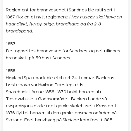
Reglement for brannvesenet i Sandnes ble ratifisert. I
1867 fikk en et nytt reglement:
Hver huseier skal have en
haandløkt, fyrtøy, stige, brandhage og fra 2-8
brandspand
.
1857
Det opprettes brannvesen for Sandnes, og det utlignes
brannskatt på 59 hus i Sandnes.
1858
Høyland Sparebank ble etablert 24. februar. Bankens
første navn var Høiland Præstegjælds
Sparebank. I årene 1858–1870 holdt banken til i
Tjosevikhuset i Gannsområdet. Banken hadde så
ekspedisjonslokale i det gamle skolehuset i Krossen. I
1876 flyttet banken til den gamle lensmannsgården på
Skeiane. Eget bankbygg på Skeiane kom først i 1885.