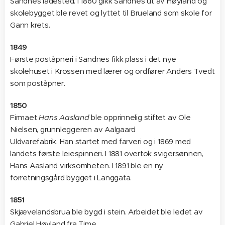
Sandnes ladested. I 1860 gikk Sandnes ut av Høyland og
skolebygget ble revet og lyttet til Brueland som skole for
Gann krets.
1849
Første poståpneri i Sandnes fikk plass i det nye
skolehuset i Krossen med lærer og ordfører Anders Tvedt
som poståpner.
1850
Firmaet
Hans Aasland
ble opprinnelig stiftet av Ole
Nielsen, grunnleggeren av Aalgaard
Uldvarefabrik. Han startet med farveri og i 1869 med
landets første leiespinneri. I 1881 overtok svigersønnen,
Hans Aasland virksomheten. I 1891 ble en ny
forretningsgård bygget i Langgata.
1851
Skjævelandsbrua ble bygd i stein. Arbeidet ble ledet av
Gabriel Høyland fra Time.