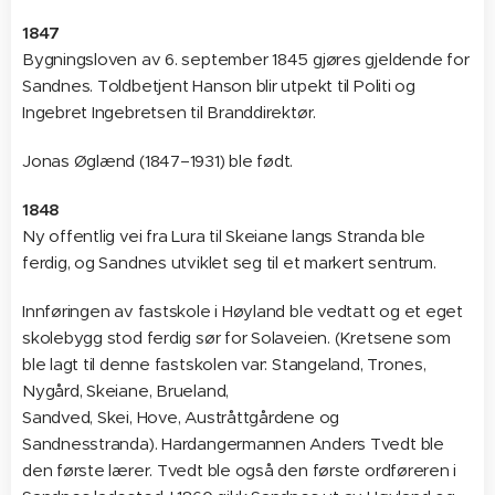
1847
Bygningsloven av 6. september 1845 gjøres gjeldende for
Sandnes. Toldbetjent Hanson blir utpekt til Politi og
Ingebret Ingebretsen til Branddirektør.
Jonas Øglænd (1847–1931) ble født.
1848
Ny offentlig vei fra Lura til Skeiane langs Stranda ble
ferdig, og Sandnes utviklet seg til et markert sentrum.
Innføringen av fastskole i Høyland ble vedtatt og et eget
skolebygg stod ferdig sør for Solaveien. (Kretsene som
ble lagt til denne fastskolen var: Stangeland, Trones,
Nygård, Skeiane, Brueland,
Sandved, Skei, Hove, Austråttgårdene og
Sandnesstranda). Hardangermannen Anders Tvedt ble
den første lærer. Tvedt ble også den første ordføreren i