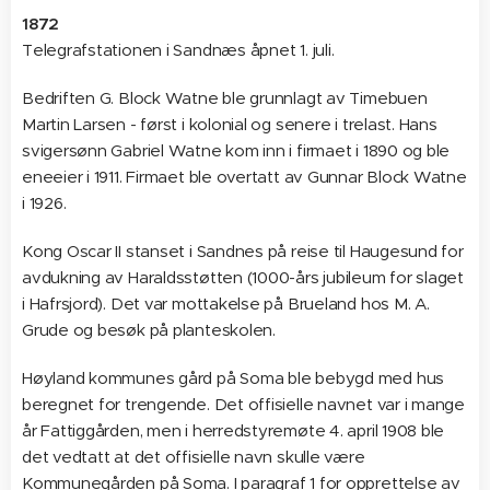
1872
Telegrafstationen i Sandnæs åpnet 1. juli.
Bedriften G. Block Watne ble grunnlagt av Timebuen
Martin Larsen - først i kolonial og senere i trelast. Hans
svigersønn Gabriel Watne kom inn i firmaet i 1890 og ble
eneeier i 1911. Firmaet ble overtatt av Gunnar Block Watne
i 1926.
Kong Oscar II stanset i Sandnes på reise til Haugesund for
avdukning av Haraldsstøtten (1000-års jubileum for slaget
i Hafrsjord). Det var mottakelse på Brueland hos M. A.
Grude og besøk på planteskolen.
Høyland kommunes gård på Soma ble bebygd med hus
beregnet for trengende. Det offisielle navnet var i mange
år Fattiggården, men i herredstyremøte 4. april 1908 ble
det vedtatt at det offisielle navn skulle være
Kommunegården på Soma. I paragraf 1 for opprettelse av