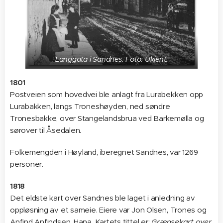
Langgata i Sandnes. Foto: Ukjent.
1801
Postveien som hovedvei ble anlagt fra Lurabekken opp
Lurabakken, langs Troneshøyden, ned søndre
Tronesbakke, over Stangelandsbrua ved Barkemølla og
sørover til Åsedalen.
Folkemengden i Høyland, iberegnet Sandnes, var 1269
personer.
1818
Det eldste kart over Sandnes ble laget i anledning av
oppløsning av et sameie. Eiere var Jon Olsen, Trones og
Anfind Anfindsen, Hana. Kartets tittel er:
Grænsekart over