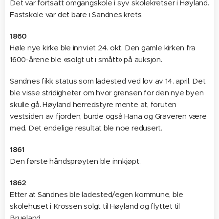
Det var fortsatt omgangskole i syv skolekretser i Høyland.
Fastskole var det bare i Sandnes krets.
1860
Høle nye kirke ble innviet 24. okt. Den gamle kirken fra
1600-årene ble «solgt ut i smått» på auksjon.
Sandnes fikk status som ladested ved lov av 14. april. Det
ble visse stridigheter om hvor grensen for den nye byen
skulle gå. Høyland herredstyre mente at, foruten
vestsiden av fjorden, burde også Hana og Graveren være
med. Det endelige resultat ble noe redusert.
1861
Den første håndsprøyten ble innkjøpt.
1862
Etter at Sandnes ble ladested/egen kommune, ble
skolehuset i Krossen solgt til Høyland og flyttet til
Brueland.