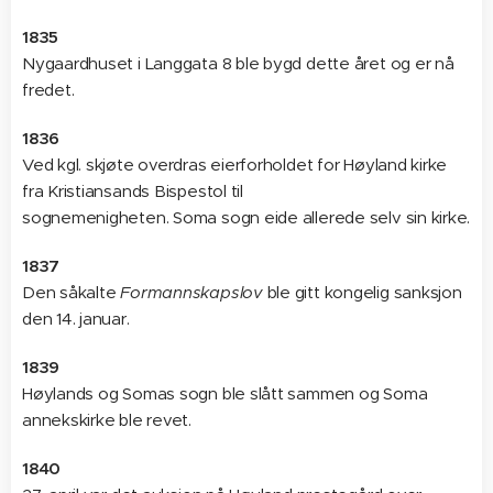
1835
Nygaardhuset i Langgata 8 ble bygd dette året og er nå
fredet.
1836
Ved kgl. skjøte overdras eierforholdet for Høyland kirke
fra Kristiansands Bispestol til
sognemenigheten. Soma sogn eide allerede selv sin kirke.
1837
Den såkalte
Formannskapslov
ble gitt kongelig sanksjon
den 14. januar.
1839
Høylands og Somas sogn ble slått sammen og Soma
annekskirke ble revet.
1840