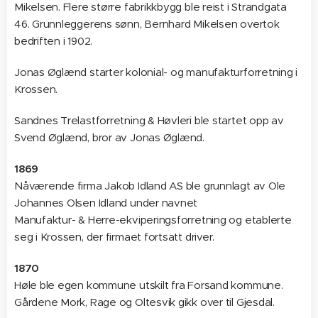
Mikelsen. Flere større fabrikkbygg ble reist i Strandgata
46. Grunnleggerens sønn, Bernhard Mikelsen overtok
bedriften i 1902.
Jonas Øglænd starter kolonial- og manufakturforretning i
Krossen.
Sandnes Trelastforretning & Høvleri ble startet opp av
Svend Øglænd, bror av Jonas Øglænd.
1869
Nåværende firma Jakob Idland AS ble grunnlagt av Ole
Johannes Olsen Idland under navnet
Manufaktur- & Herre-ekviperingsforretning og etablerte
seg i Krossen, der firmaet fortsatt driver.
1870
Høle ble egen kommune utskilt fra Forsand kommune.
Gårdene Mork, Rage og Oltesvik gikk over til Gjesdal.