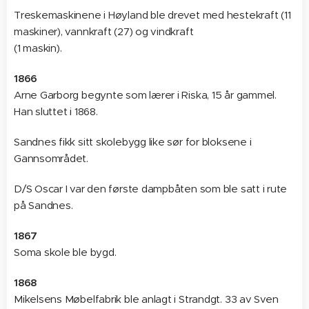
Treskemaskinene i Høyland ble drevet med hestekraft (11
maskiner), vannkraft (27) og vindkraft
(1 maskin).
1866
Arne Garborg begynte som lærer i Riska, 15 år gammel.
Han sluttet i 1868.
Sandnes fikk sitt skolebygg like sør for bloksene i
Gannsområdet.
D/S Oscar I var den første dampbåten som ble satt i rute
på Sandnes.
1867
Soma skole ble bygd.
1868
Mikelsens Møbelfabrik ble anlagt i Strandgt. 33 av Sven