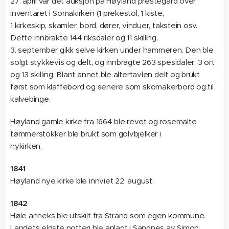
27. april var det auksjon på Høyland prestegård over
inventaret i Somakirken (1 prekestol, 1 kiste,
1 kirkeskip, skamler, bord, dører, vinduer, takstein osv.
Dette innbrakte 144 riksdaler og 11 skilling.
3. september gikk selve kirken under hammeren. Den ble
solgt stykkevis og delt, og innbragte 263 spesidaler, 3 ort
og 13 skilling. Blant annet ble altertavlen delt og brukt
først som klaffebord og senere som skomakerbord og til
kalvebinge.
Høyland gamle kirke fra 1664 ble revet og rosemalte
tømmerstokker ble brukt som golvbjelker i
nykirken.
1841
Høyland nye kirke ble innviet 22. august.
1842
Høle anneks ble utskilt fra Strand som egen kommune.
Landets eldste potteri ble anlagt i Sandnes av Simon