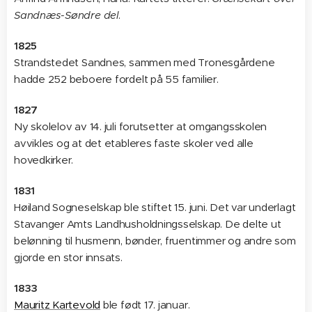
Sandnæs-Søndre del
.
1825
Strandstedet Sandnes, sammen med Tronesgårdene
hadde 252 beboere fordelt på 55 familier.
1827
Ny skolelov av 14. juli forutsetter at omgangsskolen
avvikles og at det etableres faste skoler ved alle
hovedkirker.
1831
Høiland Sogneselskap ble stiftet 15. juni. Det var underlagt
Stavanger Amts Landhusholdningsselskap. De delte ut
belønning til husmenn, bønder, fruentimmer og andre som
gjorde en stor innsats.
1833
Mauritz Kartevold
ble født 17. januar.