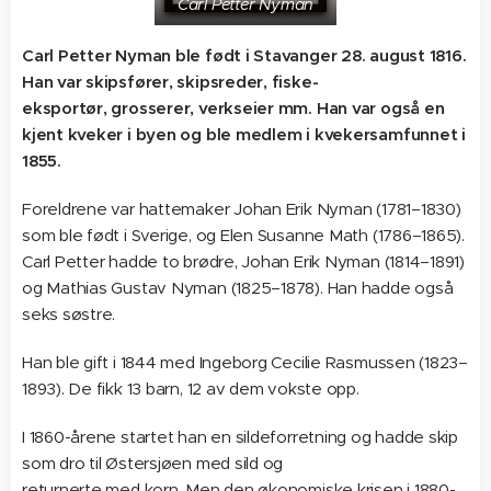
Carl Petter Nyman
Carl Petter Nyman ble født i Stavanger 28. august 1816.
Han var skipsfører, skipsreder, fiske-
eksportør, grosserer, verkseier mm. Han var også en
kjent kveker i byen og ble medlem i kvekersamfunnet i
1855.
Foreldrene var hattemaker Johan Erik Nyman (1781–1830)
som ble født i Sverige, og Elen Susanne Math (1786–1865).
Carl Petter hadde to brødre, Johan Erik Nyman (1814–1891)
og Mathias Gustav Nyman (1825–1878). Han hadde også
seks søstre.
Han ble gift i 1844 med Ingeborg Cecilie Rasmussen (1823–
1893). De fikk 13 barn, 12 av dem vokste opp.
I 1860-årene startet han en sildeforretning og hadde skip
som dro til Østersjøen med sild og
returnerte med korn. Men den økonomiske krisen i 1880-