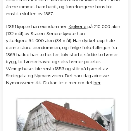
årene rammet ham hardt, og forretningene hans ble
innstilt i slutten av 1887.
I 1851 kjøpte han eiendommen
Kjelvene
på 210 000 alen
(132 mål) av Staten. Senere kjøpte han
ytterligere 54 000 alen (34 mål). Han dyrket opp hele
denne store eiendommen, og i følge folketellingen fra
1865 hadde han to hester, tolv storfe, sådde to tønner
bygg, to tønner havre og seks tønner poteter.
Våningshuset ble reist i 1853 og står på hjørnet av
Skolegata og Nymansveien. Det har i dag adresse
Nymansveien 44. Du kan lese mer om det
her
.