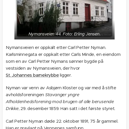
Nymansveien 44. Foto: Erling Jensen.
Nymansveien er oppkalt etter Carl Petter Nyman.
Karlsminnegata er oppkalt etter Carls Minde, en eiendom
som en av Carl Petter Nymans sønner bygde på
vestsiden av Nymansveien, der hvor
St. Johannes barnekrybbe
ligger.
Nyman var venn av Asbjørn Kloster og var med å stifte
avholdsforeningen
Stavanger yngre
Afholdenhedsforening mod brugen af alle berusende
Drikke
, 29. desember 1859. Han satt i det første styret.
Carl Petter Nyman døde 22. oktober 1891, 75 år gammel.
Han er gravlagt på Vennenes samfunn