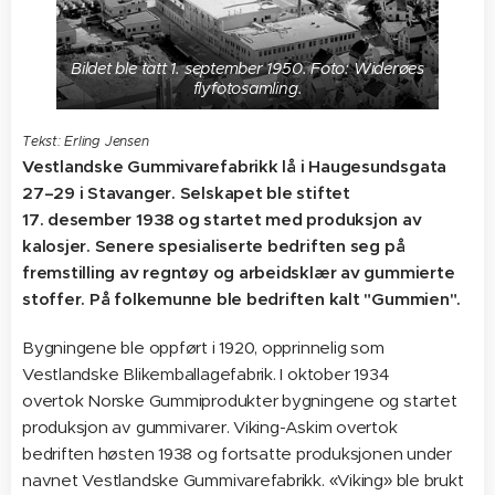
Bildet ble tatt 1. september 1950. Foto: Widerøes
flyfotosamling.
Tekst: Erling Jensen
Vestlandske Gummivarefabrikk lå i Haugesundsgata
27–29 i Stavanger. Selskapet ble stiftet
17. desember 1938 og startet med produksjon av
kalosjer. Senere spesialiserte bedriften seg på
fremstilling av regntøy og arbeidsklær av gummierte
stoffer. På folkemunne ble bedriften kalt "Gummien".
Bygningene ble oppført i 1920, opprinnelig som
Vestlandske Blikemballagefabrik. I oktober 1934
overtok Norske Gummiprodukter bygningene og startet
produksjon av gummivarer. Viking-Askim overtok
bedriften høsten 1938 og fortsatte produksjonen under
navnet Vestlandske Gummivarefabrikk. «Viking» ble brukt