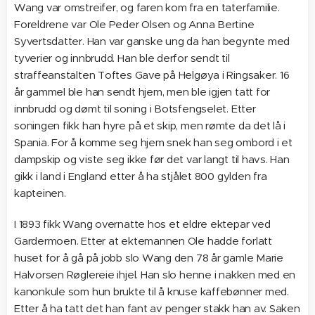
Wang var omstreifer, og faren kom fra en taterfamilie.
Foreldrene var Ole Peder Olsen og Anna Bertine
Syvertsdatter. Han var ganske ung da han begynte med
tyverier og innbrudd. Han ble derfor sendt til
straffeanstalten Toftes Gave på Helgøya i Ringsaker. 16
år gammel ble han sendt hjem, men ble igjen tatt for
innbrudd og dømt til soning i Botsfengselet. Etter
soningen fikk han hyre på et skip, men rømte da det lå i
Spania. For å komme seg hjem snek han seg ombord i et
dampskip og viste seg ikke før det var langt til havs. Han
gikk i land i England etter å ha stjålet 800 gylden fra
kapteinen.
I 1893 fikk Wang overnatte hos et eldre ektepar ved
Gardermoen. Etter at ektemannen Ole hadde forlatt
huset for å gå på jobb slo Wang den 78 år gamle Marie
Halvorsen Røglereie ihjel. Han slo henne i nakken med en
kanonkule som hun brukte til å knuse kaffebønner med.
Etter å ha tatt det han fant av penger stakk han av. Saken