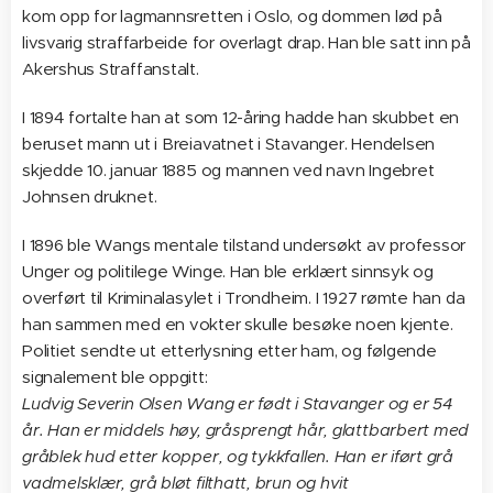
kom opp for lagmannsretten i Oslo, og dommen lød på
livsvarig straffarbeide for overlagt drap. Han ble satt inn på
Akershus Straffanstalt.
I 1894 fortalte han at som 12-åring hadde han skubbet en
beruset mann ut i Breiavatnet i Stavanger. Hendelsen
skjedde 10. januar 1885 og mannen ved navn Ingebret
Johnsen druknet.
I 1896 ble Wangs mentale tilstand undersøkt av professor
Unger og politilege Winge. Han ble erklært sinnsyk og
overført til Kriminalasylet i Trondheim. I 1927 rømte han da
han sammen med en vokter skulle besøke noen kjente.
Politiet sendte ut etterlysning etter ham, og følgende
signalement ble oppgitt:
Ludvig Severin Olsen Wang er født i Stavanger og er 54
år. Han er middels høy, gråsprengt hår, glattbarbert med
gråblek hud etter kopper, og tykkfallen. Han er iført grå
vadmelsklær, grå bløt filthatt, brun og hvit