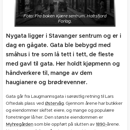
Foto: Fra boken Kjære sentrum. Hafrsfjord
Forlag.
Nygata ligger i Stavanger sentrum og er i
dag en gågate. Gata ble bebygd med
småhus i tre som lå tett i tett, de fleste
med gavl til gata. Her holdt kjøpmenn og
håndverkere til, mange av dem
haugianere og brødrevenner.
Gata går fra Laugmannsgata i sørøstlig retning til Lars
Oftedals plass ved
Østervåg
. Gjennom årene har butikker
og eiendommer skiftet eiere, og mange og populære
forretninger lå her. Den største eiendommen er
Myhregården
som ble oppført på slutten av
1890-
årene.