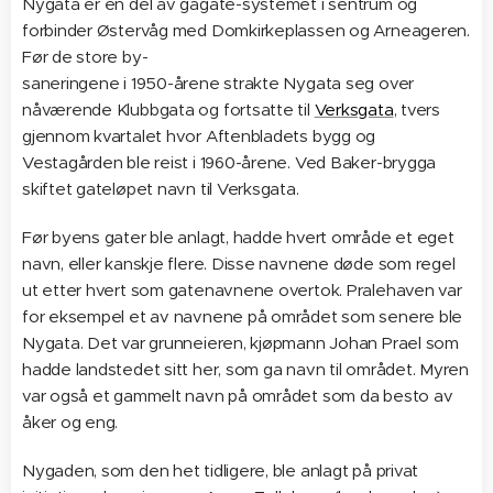
Nygata er en del av gågate-systemet i sentrum og
forbinder Østervåg med Domkirkeplassen og Arneageren.
Før de store by-
saneringene i 1950-årene strakte Nygata seg over
nåværende Klubbgata og fortsatte til
Verksgata
, tvers
gjennom kvartalet hvor Aftenbladets bygg og
Vestagården ble reist i 1960-årene. Ved Baker-brygga
skiftet gateløpet navn til Verksgata.
Før byens gater ble anlagt, hadde hvert område et eget
navn, eller kanskje flere. Disse navnene døde som regel
ut etter hvert som gatenavnene overtok. Pralehaven var
for eksempel et av navnene på området som senere ble
Nygata. Det var grunneieren, kjøpmann Johan Prael som
hadde landstedet sitt her, som ga navn til området. Myren
var også et gammelt navn på området som da besto av
åker og eng.
Nygaden, som den het tidligere, ble anlagt på privat