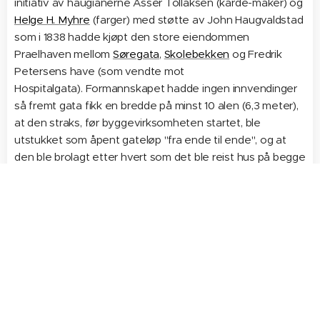
initiativ av haugianerne Asser Tollaksen (karde-maker) og
Helge H. Myhre
(farger) med støtte av John Haugvaldstad
som i 1838 hadde kjøpt den store eiendommen
Praelhaven mellom
Søregata
,
Skolebekken
og Fredrik
Petersens have (som vendte mot
Hospitalgata). Formannskapet hadde ingen innvendinger
så fremt gata fikk en bredde på minst 10 alen (6,3 meter),
at den straks, før byggevirksomheten startet, ble
utstukket som åpent gateløp "fra ende til ende", og at
den ble brolagt etter hvert som det ble reist hus på begge
sider. Alle utgifter måtte bekostes av grunneierne.
Den vestlige, eldste delen av gata ble anlagt i 1842–1843.
Gata fikk navnet Nygata fordi den var ny. Da gata skulle
få offisielt navn i 1861 mente imidlertid gatenavnkomiteen
at den ikke var så ny lenger, men den fikk beholde
navnet. Da gata ble anlagt kom det et par iltre innlegg i
Stavanger Amts-
tidende og Adresseavis
. Man mente det var meningsløst