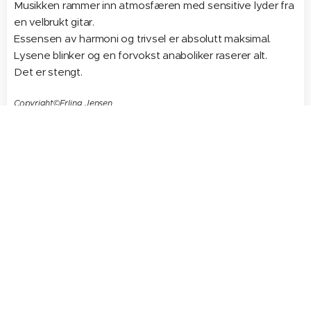
Musikken rammer inn atmosfæren med sensitive lyder fra
en velbrukt gitar.
Essensen av harmoni og trivsel er absolutt maksimal.
Lysene blinker og en forvokst anaboliker raserer alt.
Det er stengt.
Copyright©Erling Jensen
Til hovedsiden
© 2026 Erling Jensen
Kontakt:
erlingpost@gmail.com
Innholdet og designet på disse sidene er beskyttet i
henhold til norsk lov om opphavsrett.