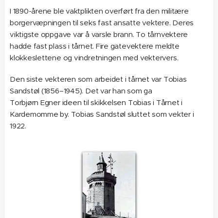
I 1890-årene ble vaktplikten overført fra den militære
borgervæpningen til seks fast ansatte vektere. Deres
viktigste oppgave var å varsle brann. To tårnvektere
hadde fast plass i tårnet. Fire gatevektere meldte
klokkeslettene og vindretningen med vektervers.
Den siste vekteren som arbeidet i tårnet var Tobias
Sandstøl (1856–1945). Det var han som ga
Torbjørn Egner ideen til skikkelsen Tobias i Tårnet i
Kardemomme by. Tobias Sandstøl sluttet som vekter i
1922.