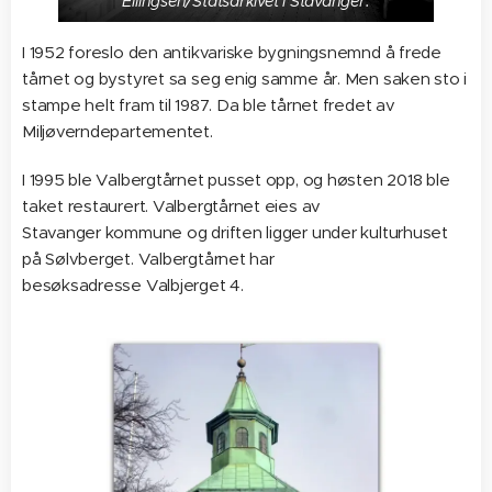
Ellingsen/Statsarkivet i Stavanger.
I 1952 foreslo den antikvariske bygningsnemnd å frede
tårnet og bystyret sa seg enig samme år. Men saken sto i
stampe helt fram til 1987. Da ble tårnet fredet av
Miljøverndepartementet.
I 1995 ble Valbergtårnet pusset opp, og høsten 2018 ble
taket restaurert. Valbergtårnet eies av
Stavanger kommune og driften ligger under kulturhuset
på Sølvberget. Valbergtårnet har
besøksadresse Valbjerget 4.