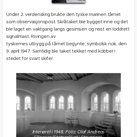
Under 2. verdenskrig brukte den tyske marinen tårnet
som observasjonspost. Skråtaket ble bygget inne og det
ble laget en vaktgang langs gesimsen og reist en loddrett
signalmast. Rivingen av
tyskernes utbygg på tårnet begynte, symbolsk nok, den
9. april 1947. Samtidig ble taket tekket med kobber i
stedet for svart skifer.
Interiøret i 1948. Foto: Olaf Andreas