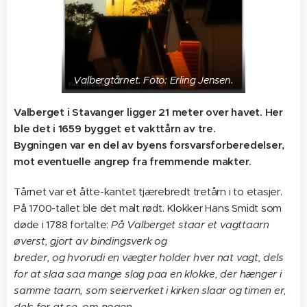
Valbergtårnet. Foto: Erling Jensen.
Valberget i Stavanger ligger 21 meter over havet. Her
ble det i 1659 bygget et vakttårn av tre.
Bygningen var en del av byens forsvarsforberedelser,
mot eventuelle angrep fra fremmende makter.
Tårnet var et åtte-kantet tjærebredt tretårn i to etasjer.
På 1700-tallet ble det malt rødt. Klokker Hans Smidt som
døde i 1788 fortalte:
På Valberget staar et vagttaarn
øverst, gjort av bindingsverk og
breder, og hvorudi en vægter holder hver nat vagt, dels
for at slaa saa mange slag paa en klokke, der hænger i
samme taarn, som seierverket i kirken slaar og timen er,
dels for at se, om nogen