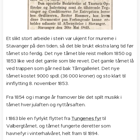
Et slikt stort arbeide i stein var ukjent for murerne i
Stavanger på den tiden, så det ble brukt ekstra lang tid før
tårnet sto ferdig. Det nye tårnet ble reist mellom 1850 og
1853 like ved det gamle som ble revet. Det gamle tårnet lå
ved trappen som går ned bak Tårngalleriet. Det nye
tårnet kostet 9000 spdl. (36 000 kroner) og sto klart til
innflytting 8. november 1853.
Fra 1854 og i mange år framover ble det spilt musikk i
tårnet hver julaften og nyttårsaften.
I 1863 ble en fyrlykt flyttet fra
Tungenes fyr
til
Valbergtårnet, og tårnet fungerte deretter som
havnefyr i vinterhalvåret, helt fram til 1894.