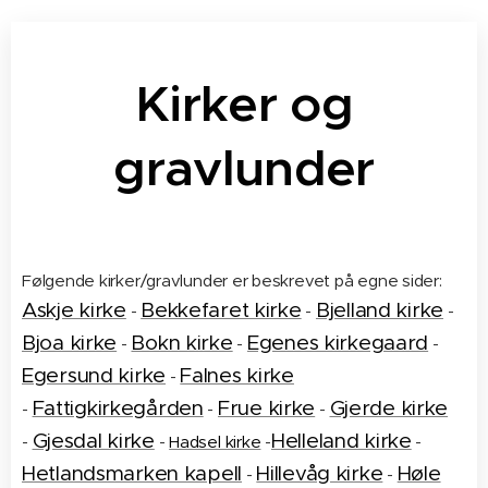
Kirker og
gravlunder
Følgende kirker/gravlunder er beskrevet på egne sider:
Askje kirke
Bekkefaret kirke
Bjelland kirke
-
-
-
Bjoa kirke
Bokn kirke
Egenes kirkegaard
-
-
-
Egersund kirke
Falnes kirke
-
Fattigkirkegården
Frue kirke
Gjerde kirke
-
-
-
Gjesdal kirke
Helleland kirke
-
-
Hadsel kirke
-
-
Hetlandsmarken kapell
Hillevåg kirke
Høle
-
-