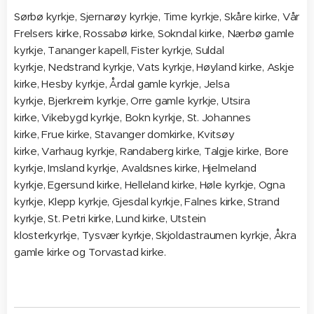
Sørbø kyrkje, Sjernarøy kyrkje, Time kyrkje, Skåre kirke, Vår
Frelsers kirke, Rossabø kirke, Sokndal kirke, Nærbø gamle
kyrkje, Tananger kapell, Fister kyrkje, Suldal
kyrkje, Nedstrand kyrkje, Vats kyrkje, Høyland kirke, Askje
kirke, Hesby kyrkje, Årdal gamle kyrkje, Jelsa
kyrkje, Bjerkreim kyrkje, Orre gamle kyrkje, Utsira
kirke, Vikebygd kyrkje, Bokn kyrkje, St. Johannes
kirke, Frue kirke, Stavanger domkirke, Kvitsøy
kirke, Varhaug kyrkje, Randaberg kirke, Talgje kirke, Bore
kyrkje, Imsland kyrkje, Avaldsnes kirke, Hjelmeland
kyrkje, Egersund kirke, Helleland kirke, Høle kyrkje, Ogna
kyrkje, Klepp kyrkje, Gjesdal kyrkje, Falnes kirke, Strand
kyrkje, St. Petri kirke, Lund kirke, Utstein
klosterkyrkje, Tysvær kyrkje, Skjoldastraumen kyrkje, Åkra
gamle kirke og Torvastad kirke.