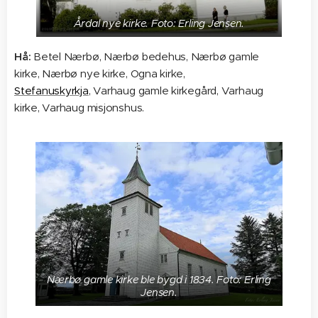
Årdal nye kirke. Foto: Erling Jensen.
Hå:
Betel Nærbø, Nærbø bedehus, Nærbø gamle
kirke, Nærbø nye kirke, Ogna kirke,
Stefanuskyrkja
, Varhaug gamle kirkegård, Varhaug
kirke, Varhaug misjonshus.
Nærbø gamle kirke ble bygd i 1834. Foto: Erling
Jensen.