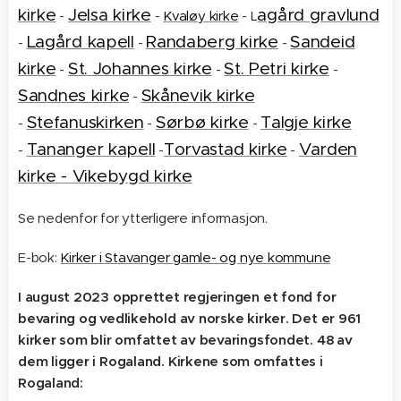
kirke
Jelsa kirke
agård gravlund
-
-
Kvaløy kirke
- L
Lagård kapell
Randaberg kirke
Sandeid
-
-
-
kirke
St. Johannes kirke
St. Petri kirke
-
-
-
Sandnes kirke
Skånevik kirke
-
Stefanuskirken
Sørbø kirke
Talgje kirke
-
-
-
Tananger kapell
Torvastad kirke
Varden
-
-
-
kirke -
Vikebygd kirke
Se nedenfor for ytterligere informasjon.
E-bok:
Kirker i Stavanger gamle- og nye kommune
I august 2023 opprettet regjeringen et fond for
bevaring og vedlikehold av norske kirker. Det er 961
kirker som blir omfattet av bevaringsfondet. 48 av
dem ligger i Rogaland. Kirkene som omfattes i
Rogaland: