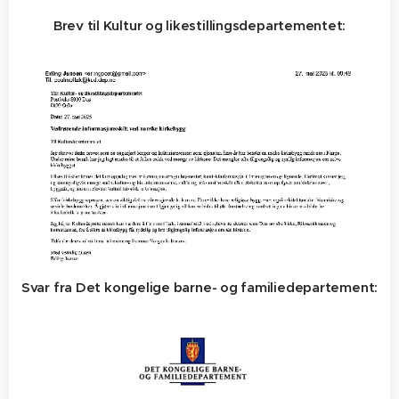
Brev til Kultur og likestillingsdepartementet:
Svar fra Det kongelige barne- og familiedepartement: