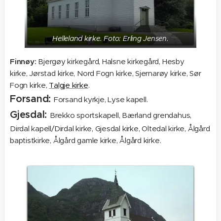
Helleland kirke. Foto: Erling Jensen.
Finnøy:
Bjergøy kirkegård, Halsne kirkegård, Hesby
kirke, Jørstad kirke, Nord Fogn kirke, Sjernarøy kirke, Sør
Fogn kirke,
Talgje kirke
.
Forsand:
Forsand kyrkje, Lyse kapell.
Gjesdal:
Brekko sportskapell, Bærland grendahus,
Dirdal kapell/Dirdal kirke, Gjesdal kirke, Oltedal kirke, Ålgård
baptistkirke, Ålgård gamle kirke, Ålgård kirke.