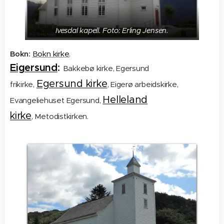
Ivesdal kapell. Foto: Erling Jensen.
Bokn:
Bokn kirke
.
Eigersund
:
Bakkebø kirke, Egersund
Egersund kirke
frikirke,
, Eigerø arbeidskirke,
Helleland
Evangeliehuset Egersund,
kirke
, Metodistkirken.