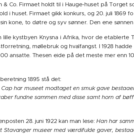
n & Co. Firmaet holdt til i Hauge-huset på Torget 
old i huset. Firmaet gikk konkurs, og 20. juli 1869 f
n kone, to døtre og syv sønner. Den ene sønnen
n lille kystbyen Knysna i Afrika, hvor de etablerte
tforretning, møllebruk og hvalfangst. I 1928 hadde
1000 ansatte. Thesen eide på det meste mer enn 1
eretning 1895 stå det:
ra Cap har museet modtaget en smuk gave bestaaend
aber fundne sammen med disse samt horn af bøffel
enposten 28. juni 1922 kan man lese:
Han har samm
 Stavanger museer med værdifulde gaver, bestaa