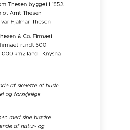
som Thesen bygget i 1852.
orlot Arnt Thesen
 var Hjalmar Thesen.
 Thesen & Co. Firmaet
 firmaet rundt 500
0 000 km2 land i Knysna-
e af skelette af busk-
 og forskjellige
en med sine brødre
ende af natur- og