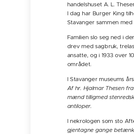
handelshuset A. L. These
I dag har Burger King tilh
Stavanger sammen med si
Familien slo seg ned i de
drev med sagbruk, trelas
ansatte, og i 1933 over 
området.
I Stavanger museums årsb
Af hr. Hjalmar Thesen f
mænd tilligmed stenredsk
antiloper.
I nekrologen som sto Aft
gjentagne gange betænkt