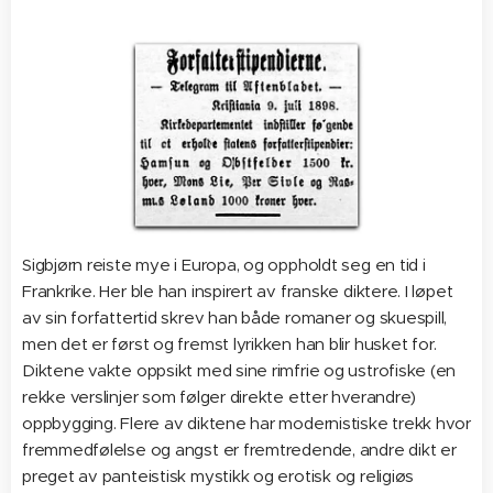
Sigbjørn reiste mye i Europa, og oppholdt seg en tid i
Frankrike. Her ble han inspirert av franske diktere. I løpet
av sin forfattertid skrev han både romaner og skuespill,
men det er først og fremst lyrikken han blir husket for.
Diktene vakte oppsikt med sine rimfrie og ustrofiske (en
rekke verslinjer som følger direkte etter hverandre)
oppbygging. Flere av diktene har modernistiske trekk hvor
fremmedfølelse og angst er fremtredende, andre dikt er
preget av panteistisk mystikk og erotisk og religiøs