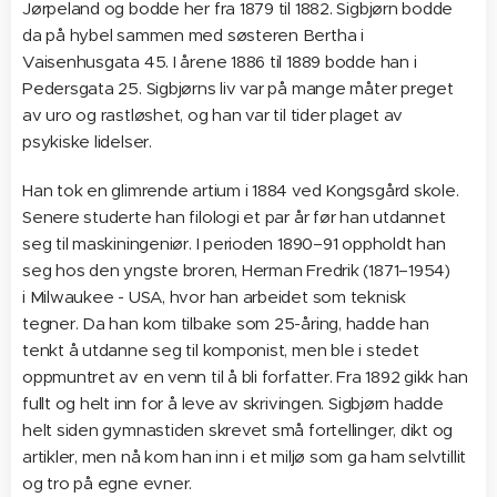
Jørpeland og bodde her fra 1879 til 1882. Sigbjørn bodde
da på hybel sammen med søsteren Bertha i
Vaisenhusgata 45. I årene 1886 til 1889 bodde han i
Pedersgata 25. Sigbjørns liv var på mange måter preget
av uro og rastløshet, og han var til tider plaget av
psykiske lidelser.
Han tok en glimrende artium i 1884 ved Kongsgård skole.
Senere studerte han filologi et par år før han utdannet
seg til maskiningeniør. I perioden 1890–91 oppholdt han
seg hos den yngste broren, Herman Fredrik (1871–1954)
i Milwaukee - USA, hvor han arbeidet som teknisk
tegner. Da han kom tilbake som 25-åring, hadde han
tenkt å utdanne seg til komponist, men ble i stedet
oppmuntret av en venn til å bli forfatter. Fra 1892 gikk han
fullt og helt inn for å leve av skrivingen. Sigbjørn hadde
helt siden gymnastiden skrevet små fortellinger, dikt og
artikler, men nå kom han inn i et miljø som ga ham selvtillit
og tro på egne evner.