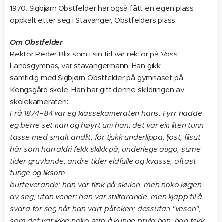
1970. Sigbjørn Obstfelder har også fått en egen plass
oppkalt etter seg i Stavanger, Obstfelders plass.
Om Obstfelder
Rektor Peder Blix som i sin tid var rektor på Voss
Landsgymnas, var stavangermann. Han gikk
samtidig med Sigbjørn Obstfelder på gymnaset på
Kongsgård skole. Han har gitt denne skildringen av
skolekameraten:
Frå 1874–84 var eg klassekameraten hans. Fyrr hadde
eg berre set han og høyrt um han; det var ein liten tunn
tasse med smalt andlit, for tjukk underlippa, ljost, flisut
hår som han aldri fekk skikk på, underlege augo, sume
tider gruvlande, andre tider eldfulle og kvasse, oftast
tunge og liksom
burteverande; han var flink på skulen, men noko løgjen
av seg; utan vener; han var stillfarande, men kjapp til å
svara for seg når han vart påteken; dessutan "vesen",
som det var ikkje noko æra å kunne pryla han; han fekk