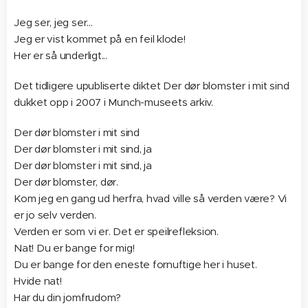
Jeg ser, jeg ser...
Jeg er vist kommet på en feil klode!
Her er så underligt...
Det tidligere upubliserte diktet Der dør blomster i mit sind
dukket opp i 2007 i Munch-museets arkiv.
Der dør blomster i mit sind
Der dør blomster i mit sind, ja
Der dør blomster i mit sind, ja
Der dør blomster, dør.
Kom jeg en gang ud herfra, hvad ville så verden være? Vi
er jo selv verden.
Verden er som vi er. Det er speilrefleksion.
Nat! Du er bange for mig!
Du er bange for den eneste fornuftige her i huset.
Hvide nat!
Har du din jomfrudom?