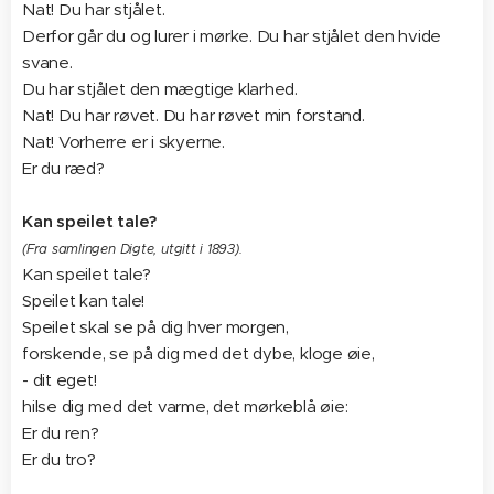
Nat! Du har stjålet.
Derfor går du og lurer i mørke. Du har stjålet den hvide
svane.
Du har stjålet den mægtige klarhed.
Nat! Du har røvet. Du har røvet min forstand.
Nat! Vorherre er i skyerne.
Er du ræd?
Kan speilet tale?
(Fra samlingen Digte, utgitt i 1893).
Kan speilet tale?
Speilet kan tale!
Speilet skal se på dig hver morgen,
forskende, se på dig med det dybe, kloge øie,
- dit eget!
hilse dig med det varme, det mørkeblå øie:
Er du ren?
Er du tro?