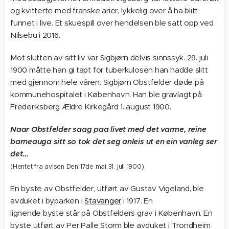
og kvitterte med franske arier, lykkelig over å ha blitt
funnet i live. Et skuespill over hendelsen ble satt opp ved
Nilsebu i 2016.
Mot slutten av sitt liv var Sigbjørn delvis sinnssyk. 29. juli
1900 måtte han gi tapt for tuberkulosen han hadde slitt
med gjennom hele våren. Sigbjørn Obstfelder døde på
kommunehospitalet i København. Han ble gravlagt på
Frederiksberg Ældre Kirkegård 1. august 1900.
Naar Obstfelder saag paa livet med det varme, reine
barneauga sitt so tok det seg anleis ut en ein vanleg ser
det...
(Hentet fra avisen Den 17de mai 31. juli 1900).
En byste av Obstfelder, utført av Gustav Vigeland, ble
avduket i byparken i
Stavanger
i 1917. En
lignende byste står på Obstfelders grav i København. En
byste utført av Per Palle Storm ble avduket i Trondheim