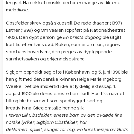
lengsel. Han elsket musikk, derfor er mange av diktene
melodiøse.
Obstfelder skrev også skuespill, De røde draaber (1897),
Esther (1899) og Om vaaren (oppført på Nationaltheatret
1902). Den dypt personlige
En prests dagbog
ble utgitt
kort tid etter hans død. Boken, som er ufullført, regnes
som hans hovedverk, den preges av dyptgripende
sannhetssøken og erkjennelsestrang.
Sigbjørn oppholdt seg ofte i København, og 5. juni 1898 ble
han gift med den danske kvinnen Helga Marie Ingeborg
Weeke. Det ble imidlertid ikke et lykkelig ekteskap. 1.
august 1900 ble deres eneste barn født. Hun fikk navnet
Lilli og ble beskrevet som spedbygget, sart og
kreativ. Nina Grieg omtalte henne slik:
Frøken Lilli Obstfelder, eneste barn av den avdøde fine
norske lyriker, Sigbjørn Obstfelder, har
deklamert, spillet, sunget for mig. En kunstnersjel av Guds