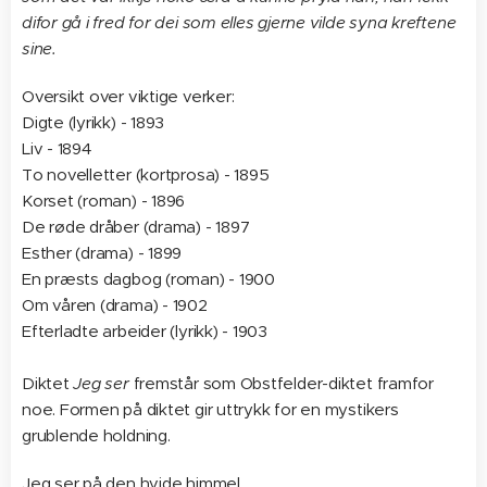
difor gå i fred for dei som elles gjerne vilde syna kreftene
sine.
Oversikt over viktige verker:
Digte (lyrikk) - 1893
Liv - 1894
To novelletter (kortprosa) - 1895
Korset (roman) - 1896
De røde dråber (drama) - 1897
Esther (drama) - 1899
En præsts dagbog (roman) - 1900
Om våren (drama) - 1902
Efterladte arbeider (lyrikk) - 1903
Diktet
Jeg ser
fremstår som Obstfelder-diktet framfor
noe. Formen på diktet gir uttrykk for en mystikers
grublende holdning.
Jeg ser på den hvide himmel