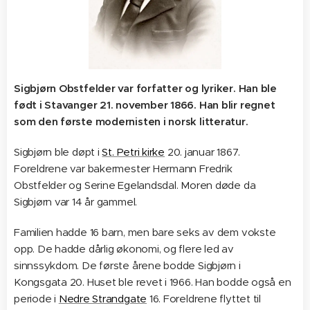
Sigbjørn Obstfelder var forfatter og lyriker. Han ble
født i Stavanger 21. november 1866. Han blir regnet
som den første modernisten i norsk litteratur.
Sigbjørn ble døpt i
St. Petri kirke
20. januar 1867.
Foreldrene var bakermester Hermann Fredrik
Obstfelder og Serine Egelandsdal. Moren døde da
Sigbjørn var 14 år gammel.
Familien hadde 16 barn, men bare seks av dem vokste
opp. De hadde dårlig økonomi, og flere led av
sinnssykdom. De første årene bodde Sigbjørn i
Kongsgata 20. Huset ble revet i 1966. Han bodde også en
periode i
Nedre Strandgate
16. Foreldrene flyttet til