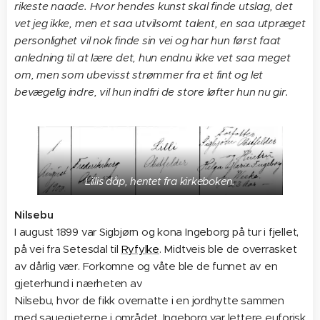
rikeste naade. Hvor hendes kunst skal finde utslag, det
vet jeg ikke, men et saa utvilsomt talent, en saa utpræget
personlighet vil nok finde sin vei og har hun først faat
anledning til at lære det, hun endnu ikke vet saa meget
om, men som ubevisst strømmer fra et fint og let
bevægelig indre, vil hun indfri de store løfter hun nu gir.
Lillis dåp, hentet fra kirkeboken.
Nilsebu
I august 1899 var Sigbjørn og kona Ingeborg på tur i fjellet,
på vei fra Setesdal til
Ryfylke
. Midtveis ble de overrasket
av dårlig vær. Forkomne og våte ble de funnet av en
gjeterhund i nærheten av
Nilsebu, hvor de fikk overnatte i en jordhytte sammen
med sauegjeterne i området. Ingeborg var lettere euforisk