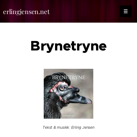
erlingjensen.net
Brynetryne
Tekst & musikk: Erling Jensen