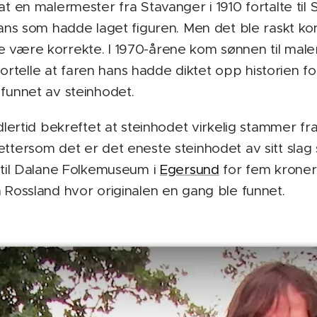
at en malermester fra Stavanger i 1910 fortalte til
hans som hadde laget figuren. Men det ble raskt ko
 være korrekte. I 1970-årene kom sønnen til male
telle at faren hans hadde diktet opp historien fo
 funnet av steinhodet.
idlertid bekreftet at steinhodet virkelig stammer fr
ttersom det er det eneste steinhodet av sitt slag 
t til Dalane Folkemuseum i
Egersund
for fem kroner
å Rossland hvor originalen en gang ble funnet.