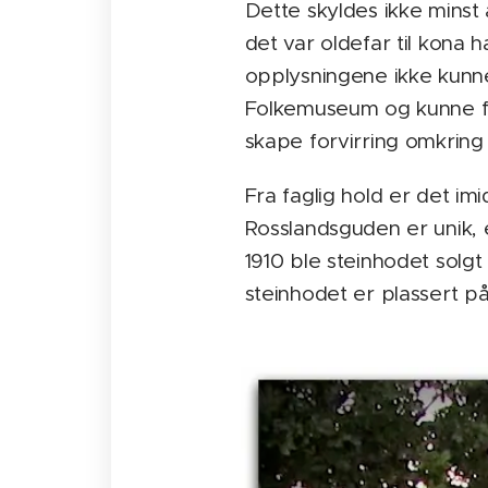
Dette skyldes ikke minst 
det var oldefar til kona 
opplysningene ikke kunne
Folkemuseum og kunne for
skape forvirring omkring
Fra faglig hold er det im
Rosslandsguden er unik, e
1910 ble steinhodet solg
steinhodet er plassert p