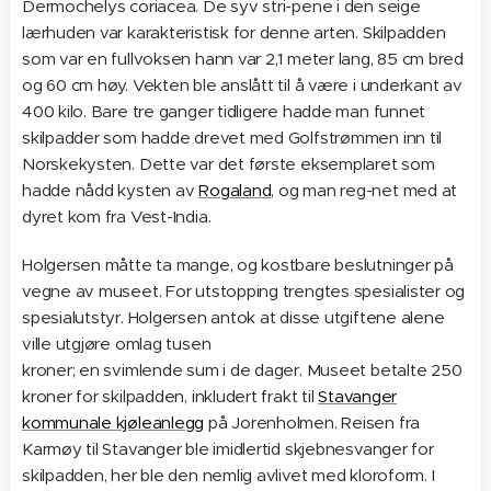
Dermochelys coriacea. De syv stri-pene i den seige
lærhuden var karakteristisk for denne arten. Skilpadden
som var en fullvoksen hann var 2,1 meter lang, 85 cm bred
og 60 cm høy. Vekten ble anslått til å være i underkant av
400 kilo. Bare tre ganger tidligere hadde man funnet
skilpadder som hadde drevet med Golfstrømmen inn til
Norskekysten. Dette var det første eksemplaret som
hadde nådd kysten av
Rogaland
, og man reg-net med at
dyret kom fra Vest-India.
Holgersen måtte ta mange, og kostbare beslutninger på
vegne av museet. For utstopping trengtes spesialister og
spesialutstyr. Holgersen antok at disse utgiftene alene
ville utgjøre omlag tusen
kroner; en svimlende sum i de dager. Museet betalte 250
kroner for skilpadden, inkludert frakt til
Stavanger
kommunale kjøleanlegg
på Jorenholmen. Reisen fra
Karmøy til Stavanger ble imidlertid skjebnesvanger for
skilpadden, her ble den nemlig avlivet med kloroform. I