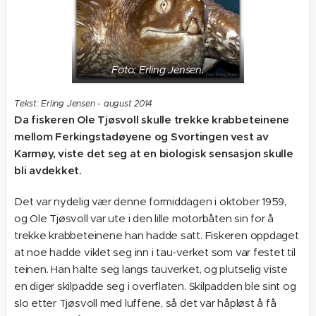
Foto: Erling Jensen.
Tekst: Erling Jensen - august 2014
Da fiskeren Ole Tjøsvoll skulle trekke krabbeteinene
mellom Ferkingstadøyene og Svortingen vest av
Karmøy, viste det seg at en biologisk sensasjon skulle
bli avdekket.
Det var nydelig vær denne formiddagen i oktober 1959,
og Ole Tjøsvoll var ute i den lille motorbåten sin for å
trekke krabbeteinene han hadde satt. Fiskeren oppdaget
at noe hadde viklet seg inn i tau-verket som var festet til
teinen. Han halte seg langs tauverket, og plutselig viste
en diger skilpadde seg i overflaten. Skilpadden ble sint og
slo etter Tjøsvoll med luffene, så det var håpløst å få