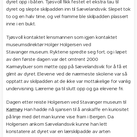
dyret opp i båten. Tjøsvoll fikk festet et ekstra tau til
dyret og slepte skilpadden inn til Sævelandsvik. Slepet tok
to og en halv time, og vel framme ble skilpadden plassert
inne i en bukt.
Tjøsvoll kontaktet lensmannen som igjen kontaktet
museumsdirektør Holger Holgersen ved
Stavanger museum. Ryktene spredte seg fort, og i løpet
av den første dagen var det omtrent 2000
Karmøybuer som møtte opp på Sævelandsvik for å få et
glimt av dyret. Elevene ved de nærmeste skolene var så
opptatt av skilpadden at de ikke var mottakelige for vanlig
undervisning. Lærerne ga til slutt opp og ga elevene fri.
Dagen etter reiste Holgersen ved Stavanger museum til
Karmøy
. Han hadde nå sjansen til å anskaffe en kuriositet
på linje med det man kunne vise fram i Bergen. Da
Holgersen ankom Sævelandsvik kunne han lett
konstatere at dyret var en lærskilpadde av arten