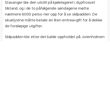
Stavanger ble den utstilt på kjølelageret i dypfrosset
tilstand, og i de to påfølgende søndagene møtte
nærmere 6000 perso-ner opp for å se skilpadden. De
skuelystne måtte betale en liten entreavgift for å dekke
de foreløpige utgifter.
Skilpadden ble etter det kalde oppholdet på Jorenholmen
fraktet til Stavanger museum. Her viste det seg at det var
teknisk umulig å preparere den. Istedet ble det laget en
avstøpning i gips.
– Det var nok kompetansen til de musemsansatte på den
tiden som gjorde at det var vanskelig å pre-parere dette
eksemplaret. Havlærskilpadder er nok vanskeligere enn
vanlige pelsdyr å stoppe ut. Stavanger museum fikk først
egen fagutdannet utstopper på slutten av 1960-årene,
fortalte av-delingsdirektør Atle Fiskå meg i 2014.
Da skilpadden ble funnet kunne man fortelle at den var i