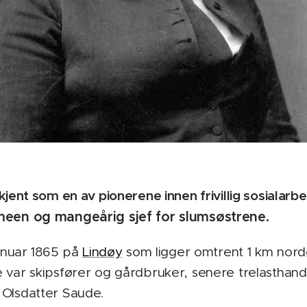
kjent som en av pionerene innen frivillig sosialarbe
rmeen
og mangeårig sjef for slumsøstrene.
januar 1865 på
Lindøy
som ligger omtrent 1 km nord
 var skipsfører og gårdbruker, senere trelasthand
 Olsdatter Saude.