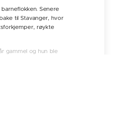
i barneflokken. Senere
lbake til Stavanger, hvor
ksforkjemper, røykte
5 år gammel og hun ble
ide som regnskapsfører
orpsleder i Skien. Senere
ens Handelsavdeling.
ne
.