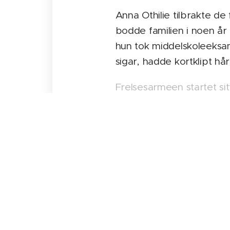
Anna Othilie tilbrakte d
bodde familien i noen år 
hun tok middelskoleeksam
sigar, hadde kortklipt hå
Frelsesarmeen startet sit
om-vendt og sluttet seg 
ved
Frelsesarmeens norsk
ble hun korpsoffiser i Ri
H