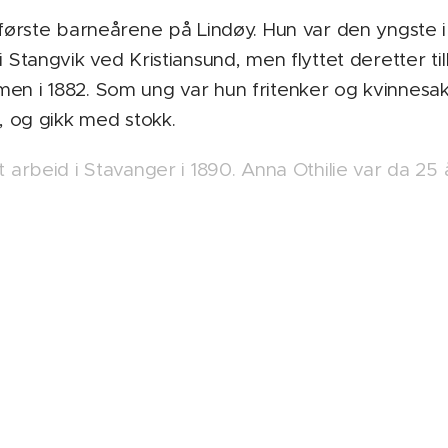
e første barneårene på Lindøy. Hun var den yngste 
i Stangvik ved Kristiansund, men flyttet deretter ti
en i 1882. Som ung var hun fritenker og kvinnesa
r, og gikk med stokk.
t arbeid i Stavanger i 1890. Anna Othilie var da 2
til armeen. Hun ble etter kort tid bedt om å arbe
e kontorer i Oslo. Året etter ble hun utnevnt til k
sør og i Kragerø, og i tre år ledet hun Frelsesarme
ele artikkelen kan leses i e-boken
Vestlandskvinne
Til hovedsiden