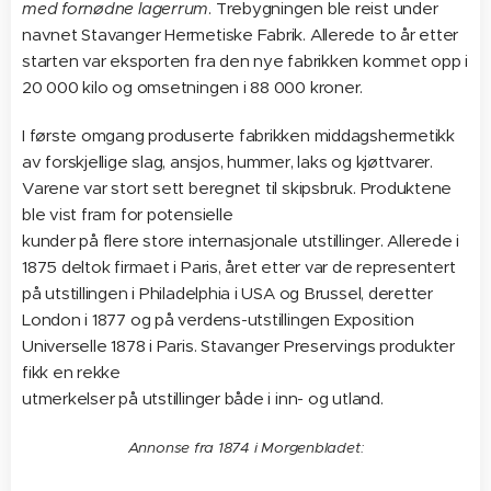
med fornødne lagerrum
. Trebygningen ble reist under
navnet Stavanger Hermetiske Fabrik. Allerede to år etter
starten var eksporten fra den nye fabrikken kommet opp i
20 000 kilo og omsetningen i 88 000 kroner.
I første omgang produserte fabrikken middagshermetikk
av forskjellige slag, ansjos, hummer, laks og kjøttvarer.
Varene var stort sett beregnet til skipsbruk. Produktene
ble vist fram for potensielle
kunder på flere store internasjonale utstillinger. Allerede i
1875 deltok firmaet i Paris, året etter var de representert
på utstillingen i Philadelphia i USA og Brussel, deretter
London i 1877 og på verdens-utstillingen Exposition
Universelle 1878 i Paris. Stavanger Preservings produkter
fikk en rekke
utmerkelser på utstillinger både i inn- og utland.
Annonse fra 1874 i Morgenbladet: