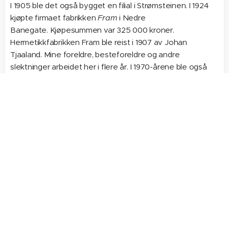
I 1905 ble det også bygget en filial i Strømsteinen. I 1924
kjøpte firmaet fabrikken
Fram
i Nedre
Banegate. Kjøpesummen var 325 000 kroner.
Hermetikkfabrikken Fram ble reist i 1907 av Johan
Tjaaland. Mine foreldre, besteforeldre og andre
slektninger arbeidet her i flere år. I 1970-årene ble også
jeg ansatt ved fabrikken.
Stavanger Toldbod
sine lokaler ble også benyttet som