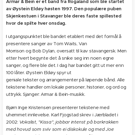
Armar & Bein er et band fra Rogaland som ble startet
av Øystein Eldøy høsten 1997. Den populære puben
Skjenkestuen i Stavanger ble deres faste spillested
hvor de spilte hver onsdag.
I utgangspunktet ble bandet etablert med det formål å
presentere sanger av Tom Waits, Van
Morrison og Bob Dylan, oversatt til kav stavangersk. Men
etter hvert begynte det å snike seg inn noen egne
sanger, og flere ble det. I dag har bandet gitt ut mer enn
100 låter. Øystein Eldøy spyr ut
geniale tekster og arrangementer på løpende bånd. Alle
tekstene handler om lokale personer, historier, og ord og
uttrykk. Sjanger: Armar & Bein-musikk.
Bjørn Inge Kristensen presenterer tekstene med
uhemmet innlevelse. Karl Fjogstad skrev i Jærbladet i
2002:
Vokalist, "Kissa", jobbar intenst på barkrakken
med hovud som sviv som ei diskokule og med Joe