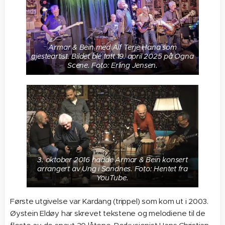
Armar & Bein med Alf Terje Hana som
gjesteartist. Bildet ble tatt 19. april 2025 på Ogna
Scene. Foto: Erling Jensen.
3. oktober 2016 hadde Armar & Bein konsert
arrangert av Ung i Sandnes. Foto: Hentet fra
YouTube.
Første utgivelse var Kardang (trippel) som kom ut i 2003.
Øystein Eldøy har skrevet tekstene og melodiene til de