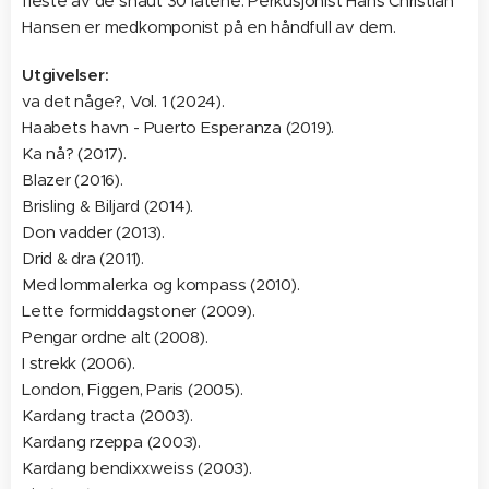
fleste av de snaut 30 låtene. Perkusjonist Hans Christian
Hansen er medkomponist på en håndfull av dem.
Utgivelser:
va det någe?, Vol. 1 (2024).
Haabets havn - Puerto Esperanza (2019).
Ka nå? (2017).
Blazer (2016).
Brisling & Biljard (2014).
Don vadder (2013).
Drid & dra (2011).
Med lommalerka og kompass (2010).
Lette formiddagstoner (2009).
Pengar ordne alt (2008).
I strekk (2006).
London, Figgen, Paris (2005).
Kardang tracta (2003).
Kardang rzeppa (2003).
Kardang bendixxweiss (2003).