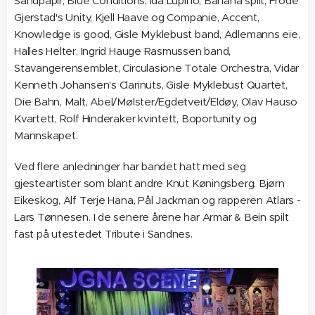
Sandpapir, Blue Conditions, Ida Lupino, Banana split, Frode
Gjerstad's Unity, Kjell Haave og Companie, Accent,
Knowledge is good, Gisle Myklebust band, Adlemanns eie,
Halles Helter, Ingrid Hauge Rasmussen band,
Stavangerensemblet, Circulasione Totale Orchestra, Vidar
Kenneth Johansen's Clarinuts, Gisle Myklebust Quartet,
Die Bahn, Malt, Abel/Mølster/Egdetveit/Eldøy, Olav Hauso
Kvartett, Rolf Hinderaker kvintett, Boportunity og
Mannskapet.
Ved flere anledninger har bandet hatt med seg
gjesteartister som blant andre Knut Køningsberg, Bjørn
Eikeskog, Alf Terje Hana, Pål Jackman og rapperen Atlars -
Lars Tønnesen. I de senere årene har Armar & Bein spilt
fast på utestedet Tribute i Sandnes.