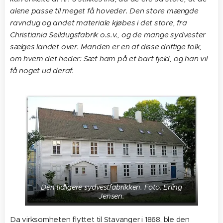
alene passe til meget få hoveder. Den store mængde
ravndug og andet materiale kjøbes i det store, fra
Christiania Seildugsfabrik o.s.v., og de mange sydvester
sælges landet over. Manden er en af disse driftige folk,
om hvem det heder: Sæt ham på et bart fjeld, og han vil
få noget ud deraf.
Den tidligere sydvestfabrikken. Foto: Erling
Jensen.
Da virksomheten flyttet til Stavanger i 1868, ble den