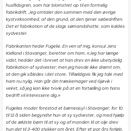
husflidsgren, som har blomstret op til en formelig
fabrikdrift. Jeg omtaler den sammen med den øvrige
kystvirksomhed, af den grund, at den tjener søbedriften.
Det er fabrikation af de slags sømandshatte, som kaldes
sydvester.
Fabrikanten heder Fugelie. En ven af mig, konsul Jens
Kielland i Stavanger, beretter om ham. «Jeg har længe
vidst, hedder det i brevet at han drev en ikke ubetydelig
fabrikation af sydvester; men jeg havde ikke drømt om,
at den gik således i det store. Tilfældigvis fik jeg tale med
ham nu nylig. Han går din træskemager ved Gjøvik i
veiret, så jeg kan ikke tvivle på at en fortælling om hans
bedrift vil interessere dig.»
Fugelies moder forestod et børneasyl i Stavanger; for 10
til 12 å siden begyndte hun at sy sydvester, og med hjælp
af de ældste børn til at sy og af manden til at olje drev
hun det til 3-400 stykker om året. Efter et par års forløb,