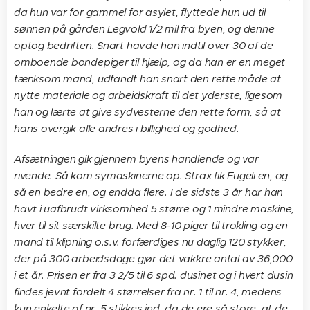
da hun var for gammel for asylet, flyttede hun ud til
sønnen på gården Legvold 1/2 mil fra byen, og denne
optog bedriften. Snart havde han indtil over 30 af de
omboende bondepiger til hjælp, og da han er en meget
tænksom mand, udfandt han snart den rette måde at
nytte materiale og arbeidskraft til det yderste, ligesom
han og lærte at give sydvesterne den rette form, så at
hans overgik alle andres i billighed og godhed.
Afsætningen gik gjennem byens handlende og var
rivende. Så kom symaskinerne op. Strax fik Fugeli en, og
så en bedre en, og endda flere. I de sidste 3 år har han
havt i uafbrudt virksomhed 5 større og 1 mindre maskine,
hver til sit særskilte brug. Med 8-10 piger til trokling og en
mand til klipning o.s.v. forfærdiges nu daglig 120 stykker,
der på 300 arbeidsdage gjør det vakkre antal av 36,000
i et år. Prisen er fra 3 2/5 til 6 spd. dusinet og i hvert dusin
findes jevnt fordelt 4 størrelser fra nr. 1 til nr. 4, medens
kun enkelte af nr. 5 stikkes ind, da de ere så store, at de