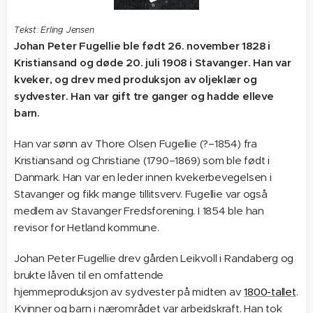
Tekst: Erling Jensen
Johan Peter Fugellie ble født 26. november 1828 i
Kristiansand og døde 20. juli 1908 i Stavanger. Han var
kveker, og drev med produksjon av oljeklær og
sydvester. Han var gift tre ganger og hadde elleve
barn.
Han var sønn av Thore Olsen Fugellie (?–1854) fra
Kristiansand og Christiane (1790–1869) som ble født i
Danmark. Han var en leder innen kvekerbevegelsen i
Stavanger og fikk mange tillitsverv. Fugellie var også
medlem av Stavanger Fredsforening. I 1854 ble han
revisor for Hetland kommune.
Johan Peter Fugellie drev gården Leikvoll i Randaberg og
brukte låven til en omfattende
hjemmeproduksjon av sydvester på midten av
1800-tallet
.
Kvinner og barn i nærområdet var arbeidskraft. Han tok