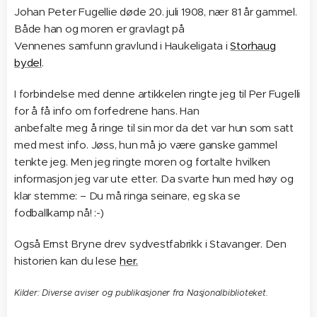
Johan Peter Fugellie døde 20. juli 1908, nær 81 år gammel.
Både han og moren er gravlagt på
Vennenes samfunn gravlund i Haukeligata i
Storhaug
bydel
.
I forbindelse med denne artikkelen ringte jeg til Per Fugelli
for å få info om forfedrene hans. Han
anbefalte meg å ringe til sin mor da det var hun som satt
med mest info. Jøss, hun må jo være ganske gammel
tenkte jeg. Men jeg ringte moren og fortalte hvilken
informasjon jeg var ute etter. Da svarte hun med høy og
klar stemme: – Du må ringa seinare, eg ska se
fodballkamp nå! :-)
Også Ernst Bryne drev sydvestfabrikk i Stavanger. Den
historien kan du lese
her.
Kilder: Diverse aviser og publikasjoner fra Nasjonalbiblioteket.