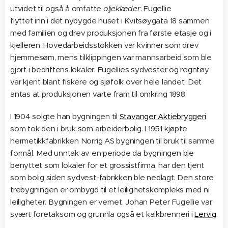
utvidet til også å omfatte
oljeklæder
. Fugellie
flyttet inn i det nybygde huset i Kvitsøygata 18 sammen
med familien og drev produksjonen fra første etasje og i
kjelleren. Hovedarbeidsstokken var kvinner som drev
hjemmesøm, mens tilklippingen var mannsarbeid som ble
gjort i bedriftens lokaler. Fugellies sydvester og regntøy
var kjent blant fiskere og sjøfolk over hele landet. Det
antas at produksjonen varte fram til omkring 1898.
I 1904 solgte han bygningen til
Stavanger Aktiebryggeri
som tok den i bruk som arbeiderbolig. I 1951 kjøpte
hermetikkfabrikken Norrig AS bygningen til bruk til samme
formål. Med unntak av en periode da bygningen ble
benyttet som lokaler for et grossistfirma, har den tjent
som bolig siden sydvest-fabrikken ble nedlagt. Den store
trebygningen er ombygd til et leilighetskompleks med ni
leiligheter. Bygningen er vernet. Johan Peter Fugellie var
svært foretaksom og grunnla også et kalkbrenneri i
Lervig
.