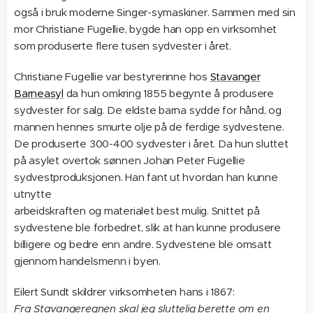
også i bruk moderne Singer-symaskiner. Sammen med sin
mor Christiane Fugellie, bygde han opp en virksomhet
som produserte flere tusen sydvester i året.
Christiane Fugellie var bestyrerinne hos
Stavanger
Barneasyl
da hun omkring 1855 begynte å produsere
sydvester for salg. De eldste barna sydde for hånd, og
mannen hennes smurte olje på de ferdige sydvestene.
De produserte 300-400 sydvester i året. Da hun sluttet
på asylet overtok sønnen Johan Peter Fugellie
sydvestproduksjonen. Han fant ut hvordan han kunne
utnytte
arbeidskraften og materialet best mulig. Snittet på
sydvestene ble forbedret, slik at han kunne produsere
billigere og bedre enn andre. Sydvestene ble omsatt
gjennom handelsmenn i byen.
Eilert Sundt skildrer virksomheten hans i 1867:
Fra Stavangeregnen skal jeg sluttelig berette om en