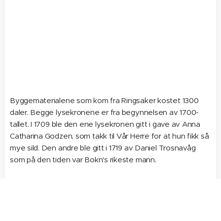
Byggematerialene som kom fra Ringsaker kostet 1300
daler. Begge lysekronene er fra begynnelsen av 1700-
tallet. I 1709 ble den ene lysekronen gitt i gave av Anna
Catharina Godzen, som takk til Vår Herre for at hun fikk så
mye sild. Den andre ble gitt i 1719 av Daniel Trosnavåg
som på den tiden var Bokn's rikeste mann.
Kirken fikk ovn og skorstein i 1890, men dette ble
erstattet av elektrisk varme i 1957. Det var først i 1926
sognerådet fikk råd til å kjøpe orgel. Utflyttede boknarar i
Amerika sendte hjem 2400 kroner som var samlet inn for