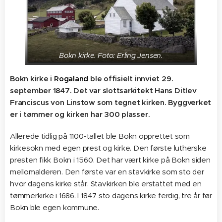
Bokn kirke. Foto: Erling Jensen.
Bokn kirke i
Rogaland
ble offisielt innviet 29.
september 1847. Det var slottsarkitekt Hans Ditlev
Franciscus von Linstow som tegnet kirken. Byggverket
er i tømmer og kirken har 300 plasser.
Allerede tidlig på 1100-tallet ble Bokn opprettet som
kirkesokn med egen prest og kirke. Den første lutherske
presten fikk Bokn i 1560. Det har vært kirke på Bokn siden
mellomalderen. Den første var en stavkirke som sto der
hvor dagens kirke står. Stavkirken ble erstattet med en
tømmerkirke i 1686. I 1847 sto dagens kirke ferdig, tre år før
Bokn ble egen kommune.