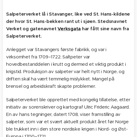
Salpeterverket lå i Stavanger, like ved St. Hans-kildene
der hvor St. Hans-bekken rant ut i sjøen. Stedsnavnet
Verket og gatenavnet
Verksgata
har fått sine navn fra
Salpeterverket.
Anlegget var Stavangers første fabrikk, og var i
virksomhet fra 1709–1722. Saltpeter var
hovedbestanddelen i krutt og dermed et viktig produkt i
krigstid. Produksjon av salpeter var helt nytt i Norge, og
driften skal ha vært temmelig mislykket. Mangel på
brensel og arbeidskraft skapte problemer.
Salpeterverket ble opprettet med kongelig tillatelse, etter
initiativ av sorenskriver og kartograf Ulric Frideric Aagaard.
En av hans tegninger, datert 1708, viser framstilling av
salpeter, som var et svært aktuelt produkt året før Norge
ble trukket inn i den store nordiske krigen i Nord- og Øst-
Europa i 1700–1721.