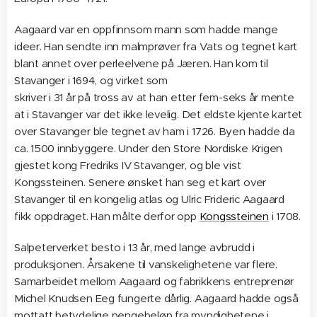
Aagaard var en oppfinnsom mann som hadde mange
ideer. Han sendte inn malmprøver fra Vats og tegnet kart
blant annet over perleelvene på Jæren. Han kom til
Stavanger i 1694, og virket som
skriver i 31 år på tross av at han etter fem-seks år mente
at i Stavanger var det ikke levelig. Det eldste kjente kartet
over Stavanger ble tegnet av ham i 1726. Byen hadde da
ca. 1500 innbyggere. Under den Store Nordiske Krigen
gjestet kong Fredriks IV Stavanger, og ble vist
Kongssteinen. Senere ønsket han seg et kart over
Stavanger til en kongelig atlas og Ulric Frideric Aagaard
fikk oppdraget. Han målte derfor opp
Kongssteinen
i 1708.
Salpeterverket besto i 13 år, med lange avbrudd i
produksjonen. Årsakene til vanskelighetene var flere.
Samarbeidet mellom Aagaard og fabrikkens entreprenør
Michel Knudsen Eeg fungerte dårlig. Aagaard hadde også
mottatt betydelige pengebeløp fra myndighetene i