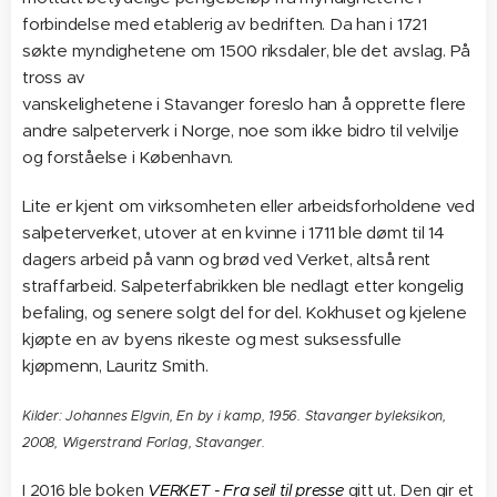
forbindelse med etablerig av bedriften. Da han i 1721
søkte myndighetene om 1500 riksdaler, ble det avslag. På
tross av
vanskelighetene i Stavanger foreslo han å opprette flere
andre salpeterverk i Norge, noe som ikke bidro til velvilje
og forståelse i København.
Lite er kjent om virksomheten eller arbeidsforholdene ved
salpeterverket, utover at en kvinne i 1711 ble dømt til 14
dagers arbeid på vann og brød ved Verket, altså rent
straffarbeid. Salpeterfabrikken ble nedlagt etter kongelig
befaling, og senere solgt del for del. Kokhuset og kjelene
kjøpte en av byens rikeste og mest suksessfulle
kjøpmenn, Lauritz Smith.
Kilder: Johannes Elgvin, En by i kamp, 1956. Stavanger byleksikon,
2008, Wigerstrand Forlag, Stavanger.
I 2016 ble boken
VERKET - Fra seil til presse
gitt ut. Den gir et