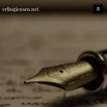
erlingjensen.net