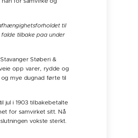
t han for samvirke og
fhængighetsforholdet til
falde tilbake paa under
å Stavanger Støberi &
eie opp varer, rydde og
p og mye dugnad førte til
 jul i 1903 tilbakebetalte
t for samvirket sitt. Nå
slutningen vokste sterkt.