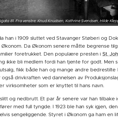
gata 81. Fra venstre: Knud Knudsen, Kathrine Svendsen, Hilde Klepp
da han i 1909 sluttet ved Stavanger Støberi og Dok
os Økonom. Da Økonom senere måtte begrense til
familier foretrukket. Den populære presten i
St. Jo
ang ikke bli medlem fordi han tjente for godt. Men
ialutsalg, fikk både han og mange andre bedrestilte 
 også drivkraften ved dannelsen av Produksjonslag
er virksomheter som er knyttet til hans navn.
slitt og nedbrutt. Et par år senere var han tilbake i
ører med full tyngde. I 1923 ble han syk igjen, den
elvis sengeliggende. Styret i Økonom ga ham en l