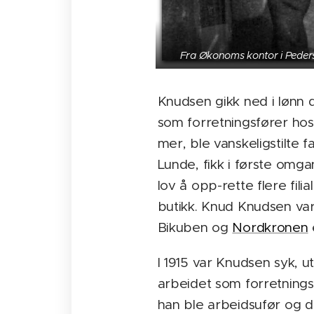
Fra Økonoms kontor i Peders
Knudsen gikk ned i lønn 
som forretningsfører h
mer, ble vanskeligstilte 
Lunde, fikk i første omg
lov å opp-rette flere fil
butikk. Knud Knudsen var
Bikuben og
Nordkronen
I 1915 var Knudsen syk, ut
arbeidet som forretningsf
han ble arbeidsufør og d