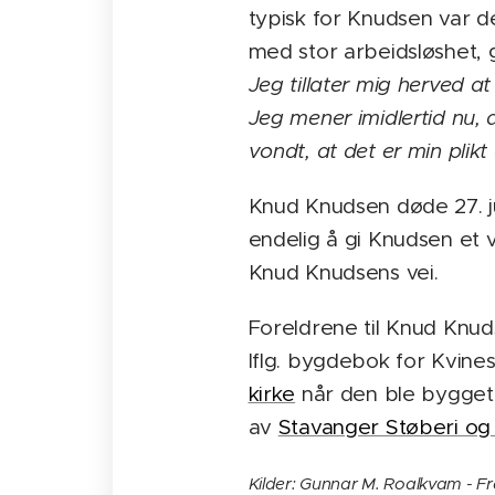
typisk for Knudsen var d
med stor arbeidsløshet, 
Jeg tillater mig herved a
Jeg mener imidlertid nu,
vondt, at det er min plikt
Knud Knudsen døde 27. ju
endelig å gi Knudsen et 
Knud Knudsens vei.
Foreldrene til Knud Knu
Iflg. bygdebok for Kvines
kirke
når den ble bygget.
av
Stavanger Støberi og
Kilder: Gunnar M. Roalkvam - F