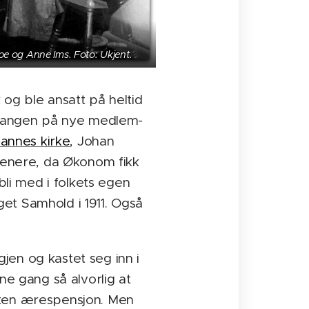
e og Anne Ims. Foto: Ukjent.
 og ble ansatt på heltid
gangen på nye medlem-
hannes kirke
, Johan
 senere, da Økonom fikk
bli med i folkets egen
et Samhold i 1911. Også
gjen og kastet seg inn i
ne gang så alvorlig at
iten ærespensjon. Men