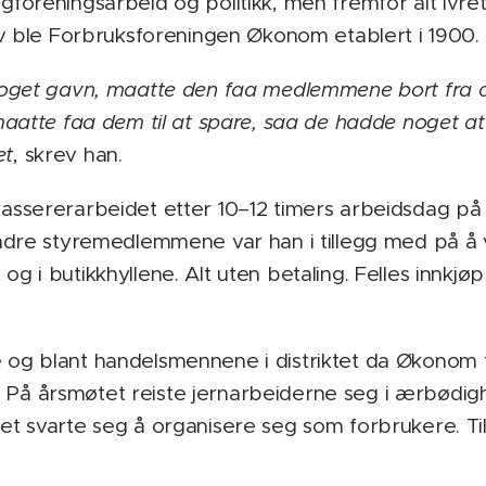
agforeningsarbeid og politikk, men fremfor alt ivre
ativ ble Forbruksforeningen Økonom etablert i 1900.
l noget gavn, maatte den faa medlemmene bort fra a
tte faa dem til at spare, saa de hadde noget at 
et
, skrev han.
 kassererarbeidet etter 10–12 timers arbeidsdag p
re styremedlemmene var han i tillegg med på å v
 og i butikkhyllene. Alt uten betaling. Felles innkjø
 og blant handelsmennene i distriktet da Økonom til
 På årsmøtet reiste jernarbeiderne seg i ærbødighe
det svarte seg å organisere seg som forbrukere. Til