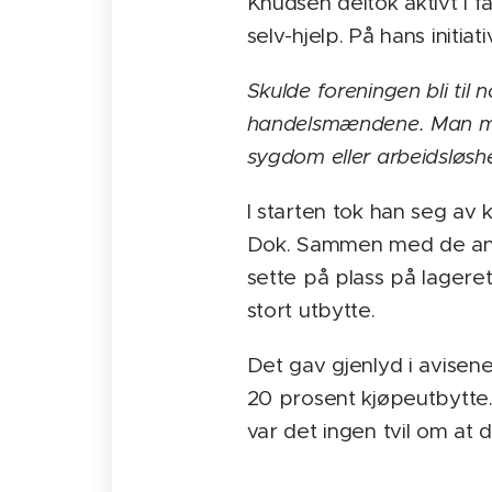
Knudsen deltok aktivt i f
selv-hjelp. På hans initi
Skulde foreningen bli ti
handelsmændene. Man maa
sygdom eller arbeidsløsh
I starten tok han seg av
Dok. Sammen med de and
sette på plass på lageret
stort utbytte.
Det gav gjenlyd i avisene
20 prosent kjøpeutbytte.
var det ingen tvil om at 