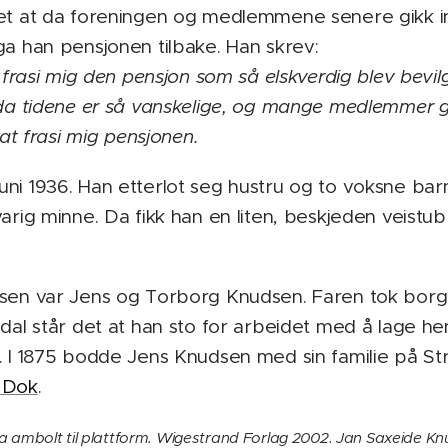
et at da foreningen og medlemmene senere gikk inn
ga han pensjonen tilbake. Han skrev:
t frasi mig den pensjon som så elskverdig blev bevi
 da tidene er så vanskelige, og mange medlemmer g
 at frasi mig pensjonen.
ni 1936. Han etterlot seg hustru og to voksne barn
varig minne. Da fikk han en liten, beskjeden veist
dsen var Jens og Torborg Knudsen. Faren tok borg
dal står det at han sto for arbeidet med å lage hen
 I 1875 bodde Jens Knudsen med sin familie på S
 Dok
.
ra ambolt til plattform. Wigestrand Forlag 2002. Jan Saxeide Kn