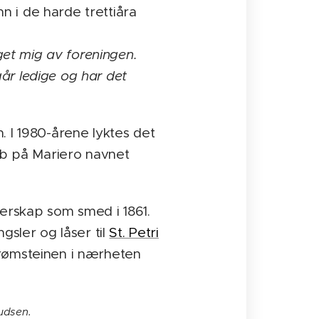
 i de harde trettiåra
lget mig av foreningen.
år ledige og har det
. I 1980-årene lyktes det
ubb på Mariero navnet
erskap som smed i 1861.
gsler og låser til
St. Petri
trømsteinen i nærheten
udsen.