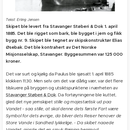
Tekst: Erling Jensen
Skipet ble levert fra Stavanger Støberi & Dok 1. april
1885. Det ble rigget som bark, ble bygget i jern og fikk
bygg nr. 9. Skipet ble tegnet av skipskonstruktør Elias
Øsebak. Det ble kontrahert av Det Norske
Misjonsselskap, Stavanger. Byggesummen var 125 000
kroner.
Det var surt og kjølig da Paulus ble sjøsatt 1. april 1885
klokken 11:30. Men selv om det var dårlig vær, var det flere
tilskuere på bryggen og utsiktspunktene i nærheten av
Stavanger Støberi & Dok
. Da fortøyningene ble kuttet,
gled det nye jernskipet
stille og majestætisk ud paa
Vandet - saa stille, at skal denne dets første Fart være
Symbol for dets øvrige, da bliver dets Reiser henover de
Store Vande i Sandhed lykkelige. - Da skibet naaede
Vandet, gjorde det en smuk Bøining henimod