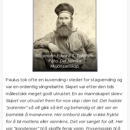
Båtsmann Edvard T. Tollefsen.
Foto: Det Norske
Misjonsselskap.
Paulus tok ofte en kuvending i stedet for stagvending og
var en ordentlig slingrebøtte. Skipet var etter den tids
målestokk meget godt utrustet. En av mannskapet skrev:
Skipet var utrustet frem for noe skip i den tid. Det hadde
"patenter" så alt gikk så lett og behendig at det var en
barnelek å manøvrere. Her ombord skulle vi ikke frykte
for å bli matlens eller vannlens. Det var sørget for alt. Her
var "kondenser" til å skaffe fersk vann. Frysemaskin til å