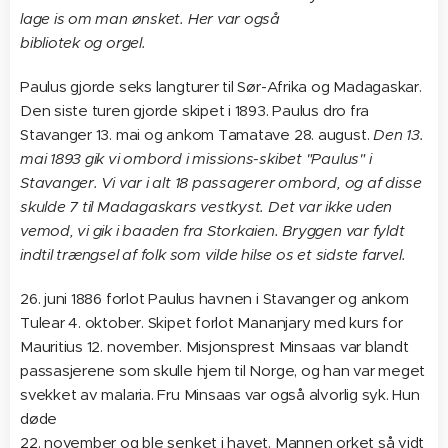
lage is om man ønsket. Her var også
bibliotek og orgel.
Paulus gjorde seks langturer til Sør-Afrika og Madagaskar.
Den siste turen gjorde skipet i 1893. Paulus dro fra
Stavanger 13. mai og ankom Tamatave 28. august.
Den 13.
mai 1893 gik vi ombord i missions-skibet "Paulus" i
Stavanger. Vi var i alt 18 passagerer ombord, og af disse
skulde 7 til Madagaskars vestkyst. Det var ikke uden
vemod, vi gik i baaden fra Storkaien. Bryggen var fyldt
indtil trængsel af folk som vilde hilse os et sidste farvel.
26. juni 1886 forlot Paulus havnen i Stavanger og ankom
Tulear 4. oktober. Skipet forlot Mananjary med kurs for
Mauritius 12. november. Misjonsprest Minsaas var blandt
passasjerene som skulle hjem til Norge, og han var meget
svekket av malaria. Fru Minsaas var også alvorlig syk. Hun
døde
22. november og ble senket i havet. Mannen orket så vidt