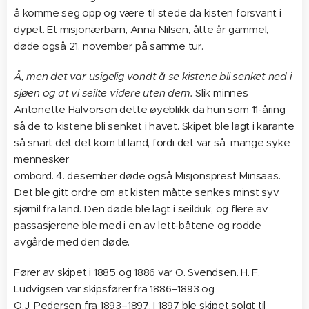
å komme seg opp og være til stede da kisten forsvant i
dypet. Et misjonærbarn, Anna Nilsen, åtte år gammel,
døde også 21. november på samme tur.
Å, men det var usigelig vondt å se kistene bli senket ned i
sjøen og at vi seilte videre uten dem.
Slik minnes
Antonette Halvorson dette øyeblikk da hun som 11-åring
så de to kistene bli senket i havet. Skipet ble lagt i karante
så snart det det kom til land, fordi det var så mange syke
mennesker
ombord. 4. desember døde også Misjonsprest Minsaas.
Det ble gitt ordre om at kisten måtte senkes minst syv
sjømil fra land. Den døde ble lagt i seilduk, og flere av
passasjerene ble med i en av lett-båtene og rodde
avgårde med den døde.
Fører av skipet i 1885 og 1886 var O. Svendsen. H. F.
Ludvigsen var skipsfører fra 1886–1893 og
O.J. Pedersen fra 1893–1897. I 1897 ble skipet solgt til