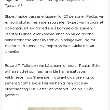
Tjensvold
.
Skipet hadde passasjerlugarer for 20 personer. Paulus var
en solid skute, men ingen storseiler. Skipet var flatbunnet
og konstruert slik for lettere å komme over Barren
utenfor Durban, eller komme langt inn på de grunne
sandstrendene langs kysten av Madagaskar - og for
eventuelt å kunne seile opp storelver i Afrika og Sør-
Amerika.
Edvard T. Tollefsen var båtsmann ombord i Paulus. Etter
at han sluttet som sjømann ble han ansatt som
vaktmester hos Stavanger Totalavholdsforening og
senere Storms skole. Her var han til han døde av
blodforgifting i 1907 etter et rottebitt. Han ble 53 år
gammel.