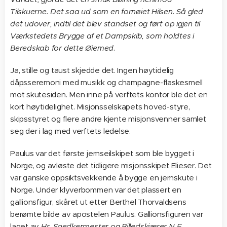
Tilskuerne. Det saa ud som en fornøiet Hilsen. Så gled
det udover, indtil det blev standset og ført op igjen til
Værkstedets Brygge af et Dampskib, som holdtes i
Beredskab for dette Øiemed
.
Ja, stille og taust skjedde det. Ingen høytidelig
dåpsseremoni med musikk og champagne-flaskesmell
mot skutesiden. Men inne på verftets kontor ble det en
kort høytidelighet. Misjonsselskapets hoved-styre,
skipsstyret og flere andre kjente misjonsvenner samlet
seg der i lag med verftets ledelse.
Paulus var det første jernseilskipet som ble bygget i
Norge, og avløste det tidligere misjonsskipet Elieser. Det
var ganske oppsiktsvekkende å bygge en jernskute i
Norge. Under klyverbommen var det plassert en
gallionsfigur, skåret ut etter Berthel Thorvaldsens
berømte bilde av apostelen Paulus. Gallionsfiguren var
laget av
Hr. Snedkermester og Billedskjærer N.E.