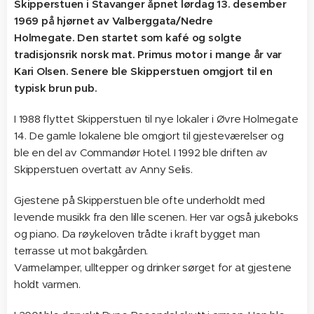
Skipperstuen i Stavanger åpnet lørdag 13. desember
1969 på hjørnet av Valberggata/Nedre
Holmegate. Den startet som kafé og solgte
tradisjonsrik norsk mat. Primus motor i mange år var
Kari Olsen. Senere ble Skipperstuen omgjort til en
typisk brun pub.
I 1988 flyttet Skipperstuen til nye lokaler i Øvre Holmegate
14. De gamle lokalene ble omgjort til gjesteværelser og
ble en del av Commandør Hotel. I 1992 ble driften av
Skipperstuen overtatt av Anny Selis.
Gjestene på Skipperstuen ble ofte underholdt med
levende musikk fra den lille scenen. Her var også jukeboks
og piano. Da røykeloven trådte i kraft bygget man
terrasse ut mot bakgården.
Varmelamper, ulltepper og drinker sørget for at gjestene
holdt varmen.