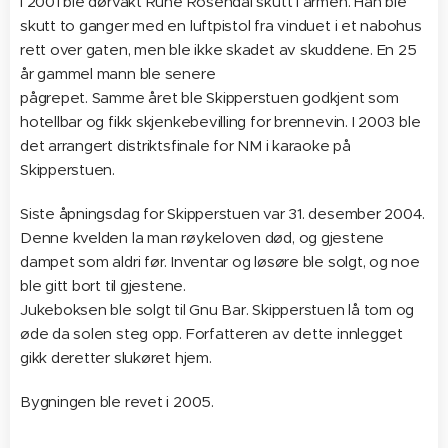
I 2001 ble dørvakt Rune Rosendal skutt i armen. Han ble
skutt to ganger med en luftpistol fra vinduet i et nabohus
rett over gaten, men ble ikke skadet av skuddene. En 25
år gammel mann ble senere
pågrepet. Samme året ble Skipperstuen godkjent som
hotellbar og fikk skjenkebevilling for brennevin. I 2003 ble
det arrangert distriktsfinale for NM i karaoke på
Skipperstuen.
Siste åpningsdag for Skipperstuen var 31. desember 2004.
Denne kvelden la man røykeloven død, og gjestene
dampet som aldri før. Inventar og løsøre ble solgt, og noe
ble gitt bort til gjestene.
Jukeboksen ble solgt til Gnu Bar. Skipperstuen lå tom og
øde da solen steg opp. Forfatteren av dette innlegget
gikk deretter slukøret hjem.
Bygningen ble revet i 2005.