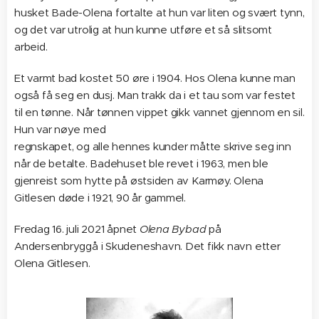
husket Bade-Olena fortalte at hun var liten og svært tynn,
og det var utrolig at hun kunne utføre et så slitsomt
arbeid.
Et varmt bad kostet 50 øre i 1904. Hos Olena kunne man
også få seg en dusj. Man trakk da i et tau som var festet
til en tønne. Når tønnen vippet gikk vannet gjennom en sil.
Hun var nøye med
regnskapet, og alle hennes kunder måtte skrive seg inn
når de betalte. Badehuset ble revet i 1963, men ble
gjenreist som hytte på østsiden av Karmøy. Olena
Gitlesen døde i 1921, 90 år gammel.
Fredag 16. juli 2021 åpnet
Olena Bybad
på
Andersenbryggå i Skudeneshavn. Det fikk navn etter
Olena Gitlesen.