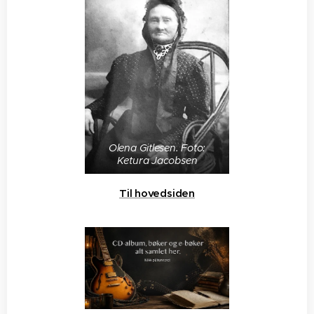
Olena Gitlesen. Foto:
Ketura Jacobsen
Til hovedsiden