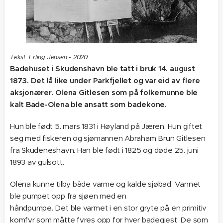
Tekst: Erling Jensen - 2020
Badehuset i Skudenshavn ble tatt i bruk 14. august
1873. Det lå like under Parkfjellet og var eid av flere
aksjonærer. Olena Gitlesen som på folkemunne ble
kalt Bade-Olena ble ansatt som badekone.
Hun ble født 5. mars 1831 i Høyland på Jæren. Hun giftet
seg med fiskeren og sjømannen Abraham Brun Gitlesen
fra Skudeneshavn. Han ble født i 1825 og døde 25. juni
1893 av gulsott.
Olena kunne tilby både varme og kalde sjøbad. Vannet
ble pumpet opp fra sjøen med en
håndpumpe. Det ble varmet i en stor gryte på en primitiv
komfyr som måtte fyres opp for hver badegjest. De som