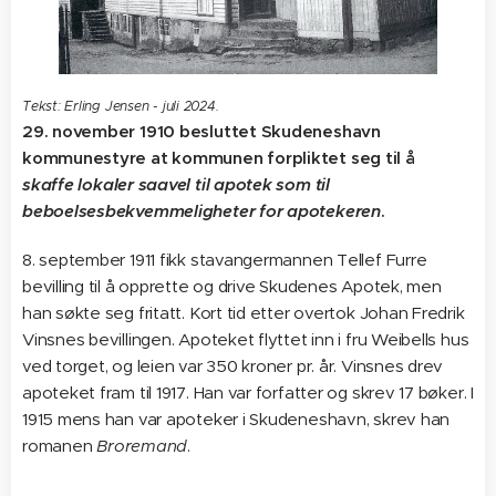
Tekst: Erling Jensen - juli 2024.
29. november 1910 besluttet Skudeneshavn
kommunestyre at kommunen forpliktet seg til å
skaffe
lokaler saavel til apotek som til
beboelsesbekvemmeligheter for apotekeren
.
8. september 1911 fikk stavangermannen Tellef Furre
bevilling til å opprette og drive Skudenes Apotek, men
han søkte seg fritatt. Kort tid etter overtok Johan Fredrik
Vinsnes bevillingen. Apoteket flyttet inn i fru Weibells hus
ved torget, og leien var 350 kroner pr. år. Vinsnes drev
apoteket fram til 1917. Han var forfatter og skrev 17 bøker. I
1915 mens han var apoteker i Skudeneshavn, skrev han
romanen
Broremand
.