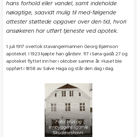
hans forhold eller vandel, samt indeholde
nøiagtige, saavidt mulig til med-følgende
attester støttede opgaver over den tid, hvori
ansøkeren har utført tjeneste ved apotek.
1. juli 1917 overtok stavangermannen Georg Bjørnson
apoteket. I 1923 kjøpte han gårdsnr. 117 i Søra-gadå 27 og
apoteket flyttet inn her i oktober samme år. Huset ble
oppført i 1858 av Salve Haga og står den dag i dag.
Foto: Hus og
innbyggere i gamle
Skudeneshavn.