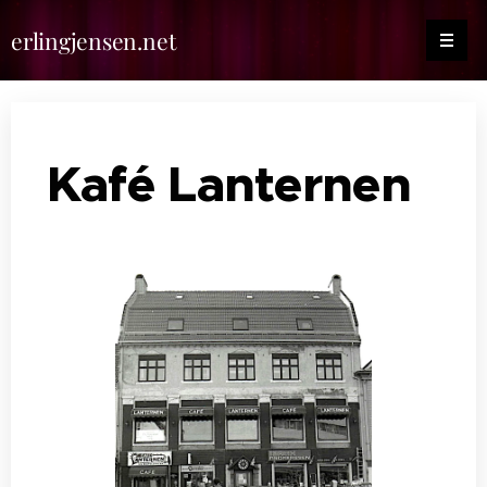
erlingjensen.net
Kafé Lanternen