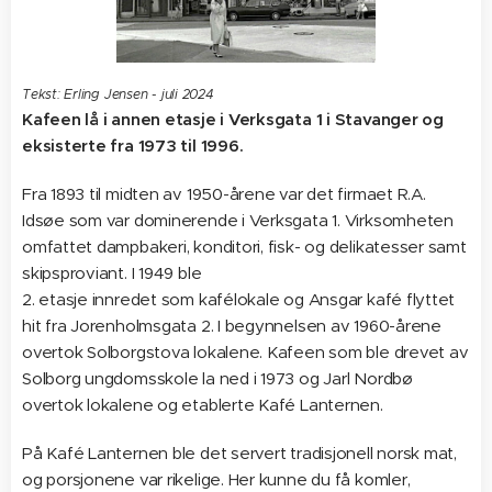
Tekst: Erling Jensen - juli 2024
Kafeen lå i annen etasje i Verksgata 1 i Stavanger og
eksisterte fra 1973 til 1996.
Fra 1893 til midten av 1950-årene var det firmaet R.A.
Idsøe som var dominerende i Verksgata 1. Virksomheten
omfattet dampbakeri, konditori, fisk- og delikatesser samt
skipsproviant. I 1949 ble
2. etasje innredet som kafélokale og Ansgar kafé flyttet
hit fra Jorenholmsgata 2. I begynnelsen av 1960-årene
overtok Solborgstova lokalene. Kafeen som ble drevet av
Solborg ungdomsskole la ned i 1973 og Jarl Nordbø
overtok lokalene og etablerte Kafé Lanternen.
På Kafé Lanternen ble det servert tradisjonell norsk mat,
og porsjonene var rikelige. Her kunne du få komler,