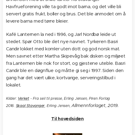
Havfrueforening ville ta godt imot barna, og det ville bli
servert gratis frukt, boller og brus. Det ble anmodet om å
levere barna med tørre bleier.
Kafé Lanternen la ned i 1996, og Jarl Nordbø leide ut
stedet. Spør Otto ble det nye navnet. Tyrkeren Basri
Candir lokket med komler uten dott og god norsk mat.
Men savnet etter Martha Skipevåg bak disken og miljøet
fra Lanternen ble nok for stort, og gjestene uteble. Basri
Candir ble en døgnflue og måtte gi seg i 1997. Siden den
gang har det vært ulike, kortvarige, serveringstilbud i
lokalet.
Kilder:
Verket
- Fra seil til presse, Erling Jensen, Piren Forlag
Allmennforlaget, 2019.
2016.
Skaal Stavanger
, Erling Jensen,
Til hovedsiden