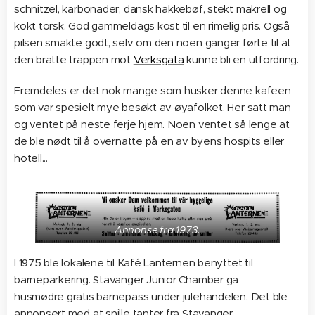
schnitzel, karbonader, dansk hakkebøf, stekt makrell og
kokt torsk. God gammeldags kost til en rimelig pris. Også
pilsen smakte godt, selv om den noen ganger førte til at
den bratte trappen mot
Verksgata
kunne bli en utfordring.
Fremdeles er det nok mange som husker denne kafeen
som var spesielt mye besøkt av øyafolket. Her satt man
og ventet på neste ferje hjem. Noen ventet så lenge at
de ble nødt til å overnatte på en av byens hospits eller
hotell...
Annonse fra 1973.
I 1975 ble lokalene til Kafé Lanternen benyttet til
barneparkering. Stavanger Junior Chamber ga
husmødre gratis barnepass under julehandelen. Det ble
annonsert med at snille tanter fra Stavanger