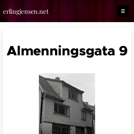
erlingjensen.net
Almenningsgata 9