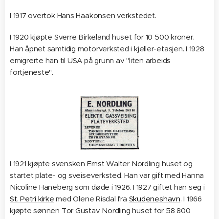
I 1917 overtok Hans Haakonsen verkstedet.
I 1920 kjøpte Sverre Birkeland huset for 10 500 kroner.
Han åpnet samtidig motorverksted i kjeller-etasjen. I 1928
emigrerte han til USA på grunn av "liten arbeids
fortjeneste".
I 1921 kjøpte svensken Ernst Walter Nordling huset og
startet plate- og sveiseverksted. Han var gift med Hanna
Nicoline Haneberg som døde i 1926. I 1927 giftet han seg i
St. Petri kirke
med Olene Risdal fra
Skudeneshavn
. I 1966
kjøpte sønnen Tor Gustav Nordling huset for 58 800