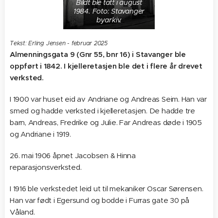
Bildt ble tatt i august
1984. Foto: Stavanger
byarkiv.
Tekst: Erling Jensen - februar 2025
Almenningsgata 9 (Gnr 55, bnr 16) i Stavanger ble
oppført i 1842. I kjelleretasjen ble det i flere år drevet
verksted.
I 1900 var huset eid av Andriane og Andreas Seim. Han var
smed og hadde verksted i kjelleretasjen. De hadde tre
barn, Andreas, Fredrike og Julie. Far Andreas døde i 1905
og Andriane i 1919.
26. mai 1906 åpnet Jacobsen & Hinna
reparasjonsverksted.
I 1916 ble verkstedet leid ut til mekaniker Oscar Sørensen.
Han var født i Egersund og bodde i Furras gate 30 på
Våland.