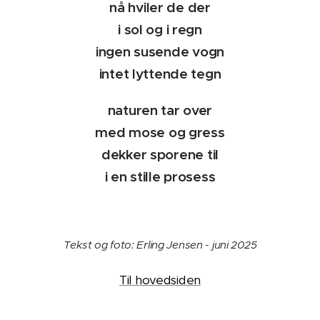
nå hviler de der
i sol og i regn
ingen susende vogn
intet lyttende tegn
naturen tar over
med mose og gress
dekker sporene til
i en stille prosess
Tekst og foto: Erling Jensen - juni 2025
Til hovedsiden