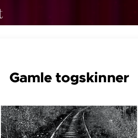
t
Gamle togskinner