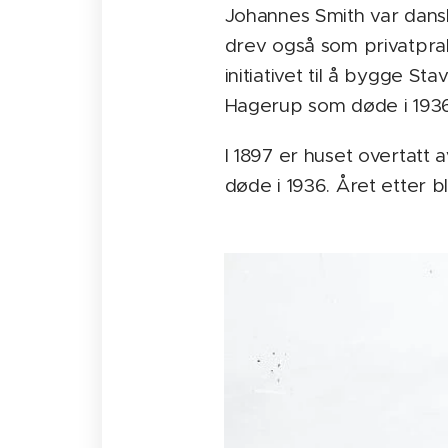
Johannes Smith var dansk
drev også som privatprak
initiativet til å bygge 
Hagerup som døde i 1936.
I 1897 er huset overtatt 
døde i 1936. Året etter b