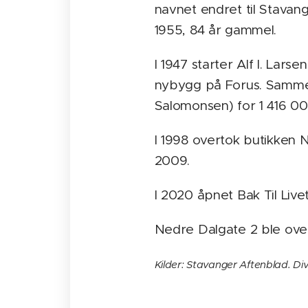
navnet endret til Stavan
1955, 84 år gammel.
I 1947 starter Alf I. Larse
nybygg på Forus. Samme å
Salomonsen) for 1 416 00
I 1998 overtok butikken N
2009.
I 2020 åpnet Bak Til Livet
Nedre Dalgate 2 ble overt
Kilder: Stavanger Aftenblad. Div