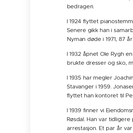
bedrageri.
I 1924 flyttet pianostemm
Senere gikk han i samarb
Nyman døde i 1971, 87 å
I 1932 åpnet Ole Rygh en
brukte dresser og sko, m
I 1935 har megler Joachim
Stavanger i 1959. Jonase
flyttet han kontoret til 
I 1939 finner vi Eiendom
Røsdal. Han var tidliger
arrestasjon. Et par år va