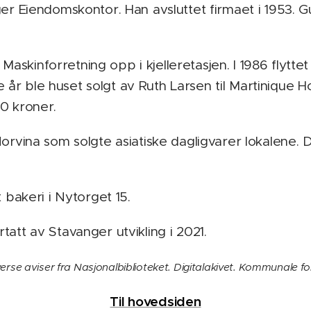
ger Eiendomskontor. Han avsluttet firmaet i 1953. 
n Maskinforretning opp i kjelleretasjen. I 1986 flyttet
r ble huset solgt av Ruth Larsen til Martinique Ho
0 kroner.
orvina som solgte asiatiske dagligvarer lokalene. De 
 bakeri i Nytorget 15.
att av Stavanger utvikling i 2021.
erse aviser fra Nasjonalbiblioteket. Digitalakivet. Kommunale fol
Til hovedsiden