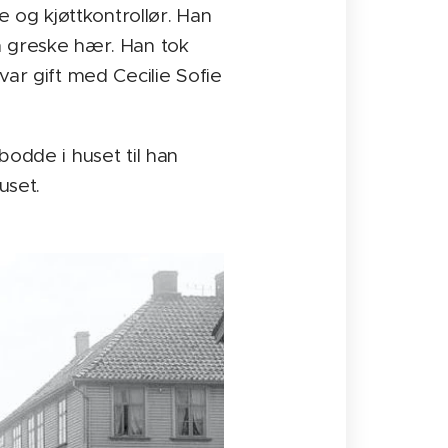
og kjøttkontrollør. Han
n greske hær. Han tok
 var gift med Cecilie Sofie
bodde i huset til han
uset.