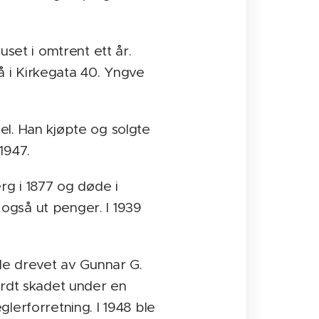
uset i omtrent ett år.
 i Kirkegata 40. Yngve
el. Han kjøpte og solgte
1947.
rg i 1877 og døde i
også ut penger. I 1939
ble drevet av Gunnar G.
ardt skadet under en
lerforretning. I 1948 ble