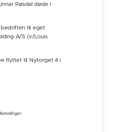
Gunnar Røsdal døde i
 bedriften til eget
lding A/S (v/Louis
flyttet til Nytorget 4 i
ketellinger.