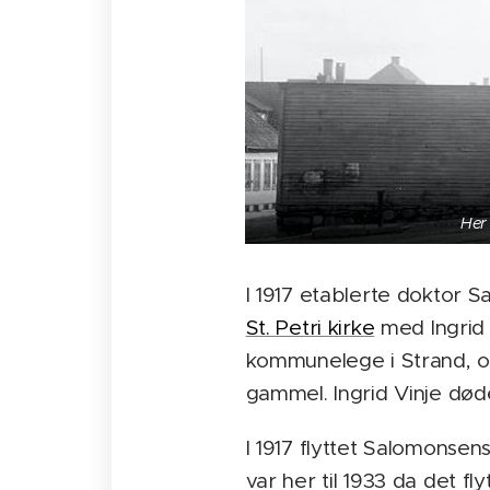
Her 
I 1917 etablerte doktor Sam
St. Petri kirke
med Ingrid 
kommunelege i Strand, og
gammel. Ingrid Vinje død
I 1917 flyttet Salomonse
var her til 1933 da det fl