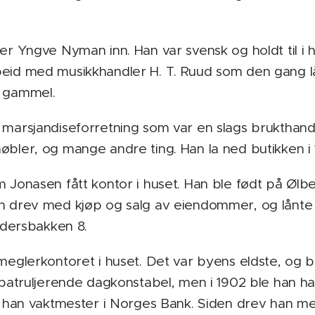
er Yngve Nyman inn. Han var svensk og holdt til i h
eid med musikkhandler H. T. Ruud som den gang lå
r gammel.
 marsjandiseforretning som var en slags brukthand
øbler, og mange andre ting. Han la ned butikken i 
 Jonasen fått kontor i huset. Han ble født på Ølbe
n drev med kjøp og salg av eiendommer, og lånte 
Pedersbakken 8.
smeglerkontoret i huset. Det var byens eldste, og 
e patruljerende dagkonstabel, men i 1902 ble han h
r han vaktmester i Norges Bank. Siden drev han meg