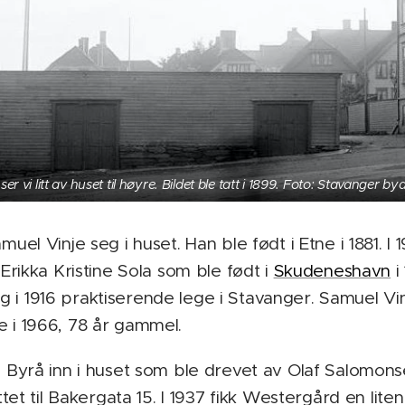
ser vi litt av huset til høyre. Bildet ble tatt i 1899. Foto: Stavanger bya
uel Vinje seg i huset. Han ble født i Etne i 1881. I 1
Erikka Kristine Sola som ble født i
Skudeneshavn
i 
 i 1916 praktiserende lege i Stavanger. Samuel Vin
e i 1966, 78 år gammel.
ns Byrå inn i huset som ble drevet av Olaf Salomo
yttet til Bakergata 15. I 1937 fikk Westergård en lite