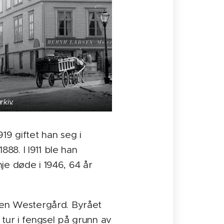
rkiv.
919 giftet han seg i
1888. I I911 ble han
je døde i 1946, 64 år
nsen Westergård. Byrået
n tur i fengsel på grunn av