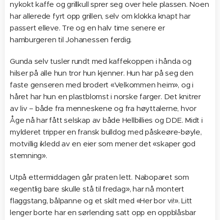
nykokt kaffe og grillkull sprer seg over hele plassen. Noen
har allerede fyrt opp grillen, selv om klokka knapt har
passert elleve. Tre og en halv time senere er
hamburgeren til Johanessen ferdig.
Gunda selv tusler rundt med kaffekoppen i hånda og
hilser på alle hun tror hun kjenner. Hun har på seg den
faste genseren med brodert «Velkommen heim», og i
håret har hun en plastblomst i norske farger. Det knitrer
av liv – både fra menneskene og fra høyttalerne, hvor
Åge nå har fått selskap av både Hellbillies og DDE. Midt i
mylderet tripper en fransk bulldog med påskeøre-bøyle,
motvillig ikledd av en eier som mener det «skaper god
stemning».
Utpå ettermiddagen går praten lett. Naboparet som
«egentlig bare skulle stå til fredag», har nå montert
flaggstang, bålpanne og et skilt med «Her bor vi!». Litt
lenger borte har en sørlending satt opp en oppblåsbar