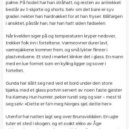
palme. På hodet har han stråhatt, og resten av antrekket
består av t-skjorte og shorts. Selv om det bare er syv
grader, nekter han hardnakket for at han fryser. Blåfargen
i ansiktet, påstår han, har han hatt siden fødselen.
Når kvelden siger på og temperaturen kryper nedover,
trekker folk inn i forteltene. Varmeovner durer lavt,
varmejakkene kommer frem, og små lykter flimrer i
plastvinduene. Et sted i mørket klinker det i glass. En mann
med en lue formet som en kylling ligger og sover i
forteltet.
Gunda har slått seg ned ved et bord under den store
bjørka, med et glass portvin servert av noen faste gjester
fra Karmøy. Hun humrer, peker rundt seg og sier – mest til
seg selv: «Dette er fa'n meg Norges sjel, dette her.»
Utenfor har natten lagt seg over Brunsviddalen. En ugle
tuter et sted i skogen, og et svakt ekko av Åge