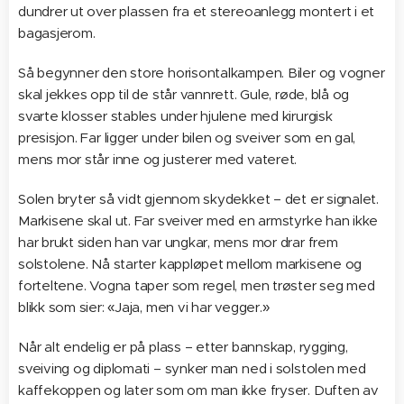
dundrer ut over plassen fra et stereoanlegg montert i et
bagasjerom.
Så begynner den store horisontalkampen. Biler og vogner
skal jekkes opp til de står vannrett. Gule, røde, blå og
svarte klosser stables under hjulene med kirurgisk
presisjon. Far ligger under bilen og sveiver som en gal,
mens mor står inne og justerer med vateret.
Solen bryter så vidt gjennom skydekket – det er signalet.
Markisene skal ut. Far sveiver med en armstyrke han ikke
har brukt siden han var ungkar, mens mor drar frem
solstolene. Nå starter kappløpet mellom markisene og
forteltene. Vogna taper som regel, men trøster seg med
blikk som sier: «Jaja, men vi har vegger.»
Når alt endelig er på plass – etter bannskap, rygging,
sveiving og diplomati – synker man ned i solstolen med
kaffekoppen og later som om man ikke fryser. Duften av