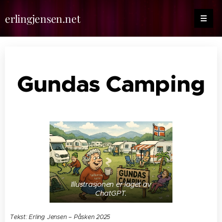
erlingjensen.net
Gundas Camping
Illustrasjonen er laget av
ChatGPT.
Tekst: Erling Jensen – Påsken 2025