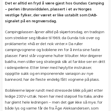
Det er alltid en fryd å være gjest hos Gundas Camping
– perlen i Brunsviddalen, plassert i et av Norges
vestlige fylker, der været er like ustabilt som DAB-
signalet på en regnværsdag.
Campingplassen åpner alltid på skjærtorsdag, en tradisjon
som strekker seg tilbake til 1969, da Gunda tok over og
proklamerte: «Nå er det nok vinter.» Da ruller
campingvognene og bobilene inn for å innta sine faste
plasser. Først står vognene hulter til bulter. Mor dirigerer
bakfra, men stiller seg strategisk slik at far ikke ser en dritt
i sidespeilene. Etter timer med høylytte instrukser,
oppgitte sukk og en imponerende variasjon av nye
banneord, har de fleste endelig fått vognene på plass.
Bobileierne løper rundt med stressede blikk på jakt etter
ledige 230V-uttak. Noen har med støpsel fra Italia, andre
har glemt hele ledningen – men det gjør ikke så mye, for
både lys og varme får de fra Åge Aleksandersen, som