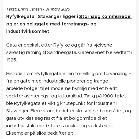
Tekst: Erling Jensen - 31. mars 2025
Ryfylkegata i Stavanger ligger i
Storhaug kommunedel
og er en boliggate med forretnings- og
industrivirksomhet.
Gata er oppkalt etter
Ryfylke
og går fra
Kjelvene
i
sørøstlig retning til Sandnesgata. Gatenavnet ble vedtatt i
1925.
Historien om Ryfylkegata er en fortelling om forvandling –
fra en gate med industrielle pionerer og trange
arbeiderboliger til et moderne bymiljø med et bredt
spekter av nærings- og kulturtilbud. Tidlig på 1900-tallet
ble Ryfylkegata et viktig knutepunkt for industrien i
Stavanger. Flere store bedrifter slo seg ned i området, og
gata utviklet seg raskt fra et boligområde til et
industridistrikt med store fabrikker og verksteder.
Eksempler på slike bedrifter er: