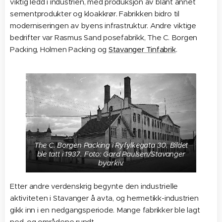
viktig ledd i industrien, med produksjon av blant annet
sementprodukter og kloakkrør. Fabrikken bidro til
moderniseringen av byens infrastruktur. Andre viktige
bedrifter var Rasmus Sand posefabrikk, The C. Borgen
Packing, Holmen Packing og
Stavanger Tinfabrik
.
The C. Borgen Packing i Ryfylkegata 30. Bildet
ble tatt i 1937. Foto: Gard Paulsen/Stavanger
byarkiv.
Etter andre verdenskrig begynte den industrielle
aktiviteten i Stavanger å avta, og hermetikk-industrien
gikk inn i en nedgangsperiode. Mange fabrikker ble lagt
ned, og områdene rundt